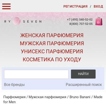
РЕГИСТРАЦИЯ
/
ВХОД
КАК ЗАКАЗАТЬ
+7 (495) 540-52-02
8(800) 707-52-05
ДОСТАВКА И ОПЛАТА
ЖЕНСКАЯ ПАРФЮМЕРИЯ
СКИДКИ
МУЖСКАЯ ПАРФЮМЕРИЯ
КОНТАКТЫ
УНИСЕКС ПАРФЮМЕРИЯ
О КАЧЕСТВЕ
КОСМЕТИКА ПО УХОДУ
ПОДАРКИ К ЗАКАЗАМ
НАЙТИ
Все бренды
Расширенный поиск
Парфюмерия
Мужская парфюмерия
/
Bruno Banani
/
Made
for Men