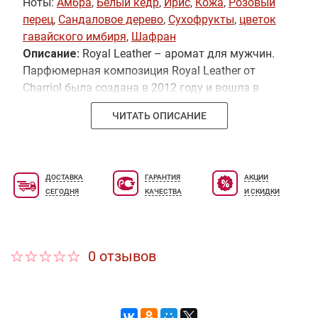
Ноты:
Амбра
,
Белый кедр
,
Ирис
,
Кожа
,
Розовый
перец
,
Сандаловое дерево
,
Сухофрукты
,
цветок
гавайского имбиря
,
Шафран
Описание:
Royal Leather – аромат для мужчин.
Парфюмерная композиция Royal Leather от
Charriol была создана в 2012 году и вошла в
группу ароматов кожаные. Парфюмерная
ЧИТАТЬ ОПИСАНИЕ
композиция открывается верхними нотами
горьковато-пряного шафрана, терпковато-
горького имбиря и розового перца, которые,
спустя время, дополняются благоуханиями
ДОСТАВКА
ГАРАНТИЯ
АКЦИИ
дорогой кожи, живого и утонченного ириса и
СЕГОДНЯ
КАЧЕСТВА
И СКИДКИ
ароматных сухофруктов в «сердце» букета. К
концу дня композицию дополнит
долгоиграющий и чувственный шлейф базовых
0 отзывов
аккордов: восточного сандала, теплой
древесины кедра и драгоценной амбры.