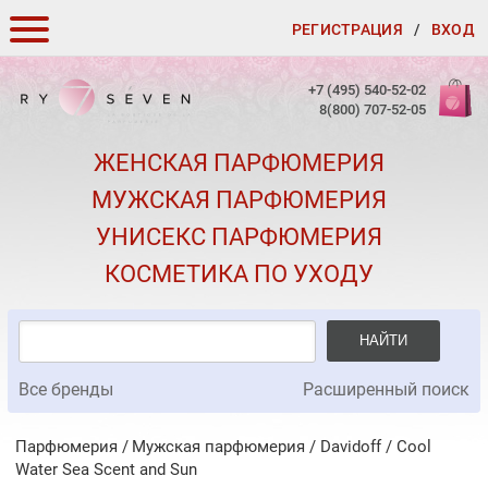
РЕГИСТРАЦИЯ
/
ВХОД
КАК ЗАКАЗАТЬ
+7 (495) 540-52-02
8(800) 707-52-05
ДОСТАВКА И ОПЛАТА
ЖЕНСКАЯ ПАРФЮМЕРИЯ
СКИДКИ
МУЖСКАЯ ПАРФЮМЕРИЯ
КОНТАКТЫ
УНИСЕКС ПАРФЮМЕРИЯ
О КАЧЕСТВЕ
КОСМЕТИКА ПО УХОДУ
ПОДАРКИ К ЗАКАЗАМ
НАЙТИ
Все бренды
Расширенный поиск
Парфюмерия
Мужская парфюмерия
/
Davidoff
/
Cool
Water Sea Scent and Sun