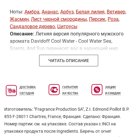
Ноты:
Амбра
,
Ананас
,
Арбуз
,
Белая лилия
,
Ветивер
,
Жасмин
,
Лист черной смородины
,
Персик
,
Роза
,
Сандаловое дерево
,
Цитрусы
Описание:
Летняя версия популярного мужского
аромата Davidoff Cool Water - Cool Water Sea,
Scents, And Sun перенесет вас в чарующий мир
отдыха, развлечений и ярких приключений.
ЧИТАТЬ ОПИСАНИЕ
Спасительная прохлада верхних нот соткана из
цветов апельсина, розмарина и герани. Лаванда
усиливает ноты сердца, опираясь на пряность
кориандра и элегантность жасмина. Базовые
ДОСТАВКА
ГАРАНТИЯ
АКЦИИ
ноты аромата – амбра, мох и мускус.
СЕГОДНЯ
КАЧЕСТВА
И СКИДКИ
Изготовитель: "Fragrance Production SA", Z.I. Edmond Poillot B.P.
855 F-28011 Сhartres, Francе, Франция. Сделано: Франция.
Номер партии: см. на упаковке. Состав указан с INCI на
упаковке продукта после Ingredients. Беречь от огня!