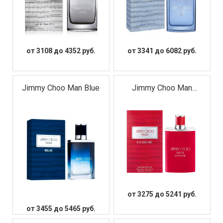
аромат, который будет отражать его сущность и
характер. Выбирая мужскую парфюмерию Jimmy Choo,
вы выбираете качество, стиль и неповторимый образ.
Приобретайте ароматы Jimmy Choo — и вы всегда
будете чувствовать себя на вершине мира!
от 3108 до 4352 руб.
от 3341 до 6082 руб.
Jimmy Choo Man Blue
Jimmy Choo Man
Extreme
от 3275 до 5241 руб.
от 3455 до 5465 руб.