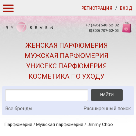
РЕГИСТРАЦИЯ
/
ВХОД
КАК ЗАКАЗАТЬ
+7 (495) 540-52-02
8(800) 707-52-05
ДОСТАВКА И ОПЛАТА
ЖЕНСКАЯ ПАРФЮМЕРИЯ
СКИДКИ
МУЖСКАЯ ПАРФЮМЕРИЯ
КОНТАКТЫ
УНИСЕКС ПАРФЮМЕРИЯ
О КАЧЕСТВЕ
КОСМЕТИКА ПО УХОДУ
ПОДАРКИ К ЗАКАЗАМ
НАЙТИ
Все бренды
Расширенный поиск
Парфюмерия
Мужская парфюмерия
/
Jimmy Choo