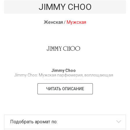
JIMMY CHOO
Женская
Мужская
/
Jimmy Choo
Jimmy Choo: Мужская парфюмерия, воплощающая
уверенность и стиль
ЧИТАТЬ ОПИСАНИЕ
Бренд Jimmy Choo, всемирно известный своими
роскошными аксессуарами, представляет широкий
выбор мужской парфюмерии, отражающей стиль и
уверенность современного мужчины. За роскошью и
блеском имени скрывается история успеха,
начавшаяся в 1996 году, когда мастер-сапожник
Джимми Чу открыл свой первый бутик в Лондоне. С тех
Подобрать аромат по:
пор бренд стал символом изящества и высокого
качества, распространив свою репутацию на мир