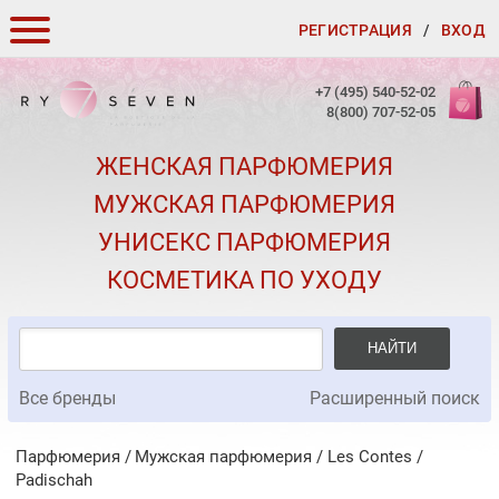
РЕГИСТРАЦИЯ
/
ВХОД
КАК ЗАКАЗАТЬ
+7 (495) 540-52-02
8(800) 707-52-05
ДОСТАВКА И ОПЛАТА
ЖЕНСКАЯ ПАРФЮМЕРИЯ
СКИДКИ
МУЖСКАЯ ПАРФЮМЕРИЯ
КОНТАКТЫ
УНИСЕКС ПАРФЮМЕРИЯ
О КАЧЕСТВЕ
КОСМЕТИКА ПО УХОДУ
ПОДАРКИ К ЗАКАЗАМ
НАЙТИ
Все бренды
Расширенный поиск
Парфюмерия
Мужская парфюмерия
/
Les Contes
/
Padischah