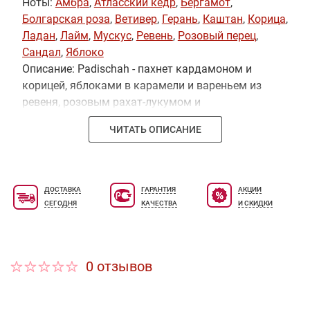
Ноты:
Амбра
,
Атласский кедр
,
Бергамот
,
Болгарская роза
,
Ветивер
,
Герань
,
Каштан
,
Корица
,
Ладан
,
Лайм
,
Мускус
,
Ревень
,
Розовый перец
,
Сандал
,
Яблоко
Описание: Padischah - пахнет кардамоном и
корицей, яблоками в карамели и вареньем из
ревеня, розовым рахат-лукумом и
глазированными каштанами, апельсиновым
ЧИТАТЬ ОПИСАНИЕ
джемом и лимонными цукатами, сандалом и
ладаном, и зелеными яблоками, и свежими
розами.
ДОСТАВКА
ГАРАНТИЯ
АКЦИИ
СЕГОДНЯ
КАЧЕСТВА
И СКИДКИ
0 отзывов