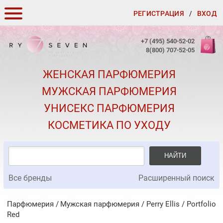
РЕГИСТРАЦИЯ
/
ВХОД
КАК ЗАКАЗАТЬ
+7 (495) 540-52-02
8(800) 707-52-05
ДОСТАВКА И ОПЛАТА
ЖЕНСКАЯ ПАРФЮМЕРИЯ
СКИДКИ
МУЖСКАЯ ПАРФЮМЕРИЯ
КОНТАКТЫ
УНИСЕКС ПАРФЮМЕРИЯ
О КАЧЕСТВЕ
КОСМЕТИКА ПО УХОДУ
ПОДАРКИ К ЗАКАЗАМ
НАЙТИ
Все бренды
Расширенный поиск
Парфюмерия
Мужская парфюмерия
/
Perry Ellis
/
Portfolio
Red