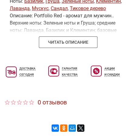
Ноты:
Базилик
,
Груша
,
Зеленые ноты
,
Клементин
,
Лаванда
,
Мускус
,
Сандал
,
Тиковое дерево
Описание: Portfolio Red - аромат для мужчин..
Верхние ноты: Зеленые ноты и Груша; средние
ноты: Лаванда, Базилик и Клементин; базовые
ноты: Тиковое дерево, Сандал и Мускус.
ЧИТАТЬ ОПИСАНИЕ
ДОСТАВКА
ГАРАНТИЯ
АКЦИИ
СЕГОДНЯ
КАЧЕСТВА
И СКИДКИ
0 отзывов