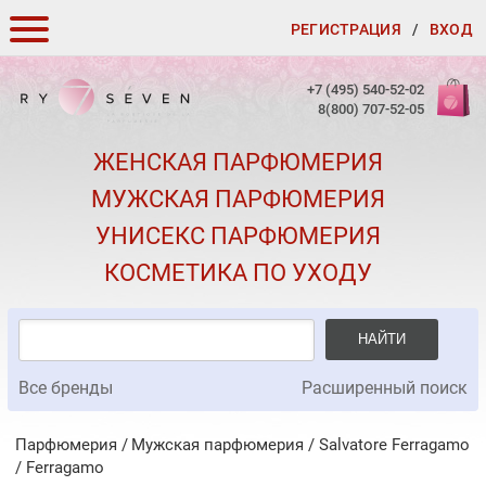
РЕГИСТРАЦИЯ
/
ВХОД
КАК ЗАКАЗАТЬ
+7 (495) 540-52-02
8(800) 707-52-05
ДОСТАВКА И ОПЛАТА
ЖЕНСКАЯ ПАРФЮМЕРИЯ
СКИДКИ
МУЖСКАЯ ПАРФЮМЕРИЯ
КОНТАКТЫ
УНИСЕКС ПАРФЮМЕРИЯ
О КАЧЕСТВЕ
КОСМЕТИКА ПО УХОДУ
ПОДАРКИ К ЗАКАЗАМ
НАЙТИ
Все бренды
Расширенный поиск
Парфюмерия
Мужская парфюмерия
/
Salvatore Ferragamo
/
Ferragamo