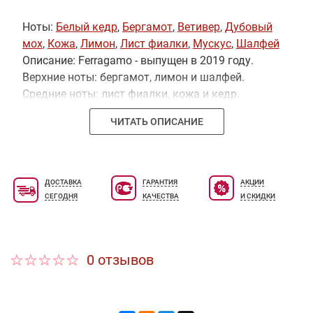
Ноты:
Белый кедр
,
Бергамот
,
Ветивер
,
Дубовый
мох
,
Кожа
,
Лимон
,
Лист фиалки
,
Мускус
,
Шалфей
Описание: Ferragamo - выпущен в 2019 году.
Верхние ноты: бергамот, лимон и шалфей.
Средние ноты: лист фиалки, кожа и кедр.
Базовые ноты: дубовый мох, ветивер и мускус
ЧИТАТЬ ОПИСАНИЕ
ДОСТАВКА
ГАРАНТИЯ
АКЦИИ
СЕГОДНЯ
КАЧЕСТВА
И СКИДКИ
0 отзывов