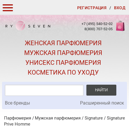
РЕГИСТРАЦИЯ
/
ВХОД
КАК ЗАКАЗАТЬ
+7 (495) 540-52-02
8(800) 707-52-05
ДОСТАВКА И ОПЛАТА
ЖЕНСКАЯ ПАРФЮМЕРИЯ
СКИДКИ
МУЖСКАЯ ПАРФЮМЕРИЯ
КОНТАКТЫ
УНИСЕКС ПАРФЮМЕРИЯ
О КАЧЕСТВЕ
КОСМЕТИКА ПО УХОДУ
ПОДАРКИ К ЗАКАЗАМ
НАЙТИ
Все бренды
Расширенный поиск
Парфюмерия
Мужская парфюмерия
/
Signature
/
Signature
Prive Homme