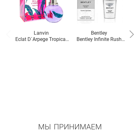
Lanvin
Bentley
Eclat D`Arpege Tropical
Bentley Infinite Rush
Bo
Flower
White Edition
МЫ ПРИНИМАЕМ