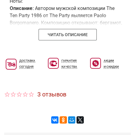
Ноты:
Описание:
Автором мужской композиции The
Ten Party 1986 от The Party яыляется Paolo
Borgomanero. Композицию открывают: бергамот,
болгарская лаванда, лимон, тмин, птитгрейн и
ЧИТАТЬ ОПИСАНИЕ
роза. В сердце композиции: эстрагон, жасмин и
гвоздика. Базовые ноты составляют: мате,
ладан, кедр, естракт дуба и мускус.
ДОСТАВКА
ГАРАНТИЯ
АКЦИИ
СЕГОДНЯ
КАЧЕСТВА
И СКИДКИ
3 отзывов