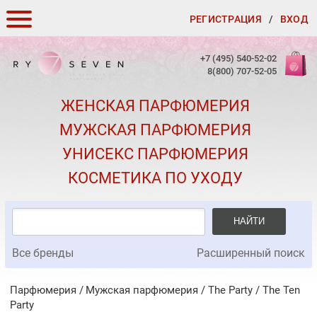
РЕГИСТРАЦИЯ
/
ВХОД
КАК ЗАКАЗАТЬ
+7 (495) 540-52-02
8(800) 707-52-05
ДОСТАВКА И ОПЛАТА
ЖЕНСКАЯ ПАРФЮМЕРИЯ
СКИДКИ
МУЖСКАЯ ПАРФЮМЕРИЯ
КОНТАКТЫ
УНИСЕКС ПАРФЮМЕРИЯ
О КАЧЕСТВЕ
КОСМЕТИКА ПО УХОДУ
ПОДАРКИ К ЗАКАЗАМ
НАЙТИ
Все бренды
Расширенный поиск
Парфюмерия
Мужская парфюмерия
/
The Party
/
The Ten
Party