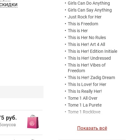
•
Girls Can Do Anything
 СКИДКИ
•
Girls Can Say Anything
•
Just Rock for Her
•
This is Freedom
•
This is Her
•
This is Her No Rules
•
This is Her! Art 4 All
•
This is Her! Edition Initiale
•
This Is Her! Undressed
•
This is Her! Vibes of
Freedom
•
This Is Her! Zadig Dream
•
This Is Love! for Her
•
This Is Really Her!
•
Tome 1 All Over
•
Tome 1 La Purete
•
Tome 1 Rocklove
5 руб.
бонусов
Показать всё