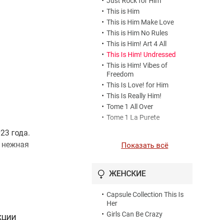
•
Just Rock for Him
•
This is Him
•
This is Him Make Love
•
This is Him No Rules
•
This is Him! Art 4 All
•
This Is Him! Undressed
•
This is Him! Vibes of
Freedom
•
This Is Love! for Him
•
This Is Really Him!
•
Tome 1 All Over
•
Tome 1 La Purete
23 года.
, нежная
Показать всё
ЖЕНСКИЕ
•
Capsule Collection This Is
Her
•
Girls Can Be Crazy
КЦИИ