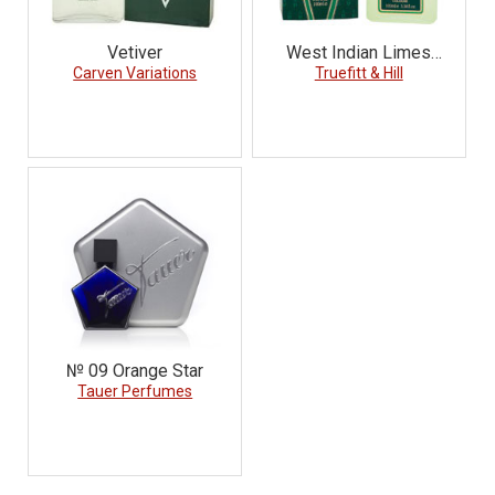
Vetiver
West Indian Limes
Carven Variations
Truefitt & Hill
cologne
№ 09 Orange Star
Tauer Perfumes