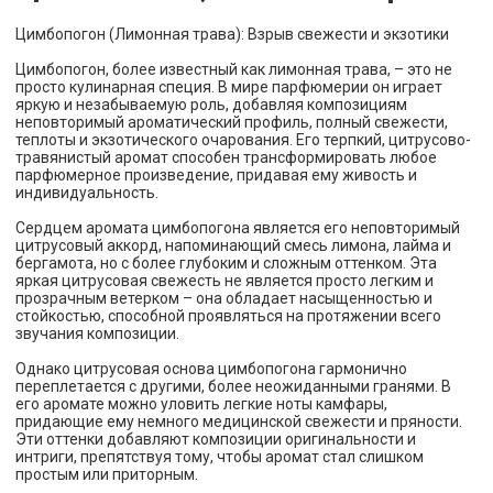
Цимбопогон (Лимонная трава): Взрыв свежести и экзотики
Цимбопогон, более известный как лимонная трава, – это не
просто кулинарная специя. В мире парфюмерии он играет
яркую и незабываемую роль, добавляя композициям
неповторимый ароматический профиль, полный свежести,
теплоты и экзотического очарования. Его терпкий, цитрусово-
травянистый аромат способен трансформировать любое
парфюмерное произведение, придавая ему живость и
индивидуальность.
Сердцем аромата цимбопогона является его неповторимый
цитрусовый аккорд, напоминающий смесь лимона, лайма и
бергамота, но с более глубоким и сложным оттенком. Эта
яркая цитрусовая свежесть не является просто легким и
прозрачным ветерком – она обладает насыщенностью и
стойкостью, способной проявляться на протяжении всего
звучания композиции.
Однако цитрусовая основа цимбопогона гармонично
переплетается с другими, более неожиданными гранями. В
его аромате можно уловить легкие ноты камфары,
придающие ему немного медицинской свежести и пряности.
Эти оттенки добавляют композиции оригинальности и
интриги, препятствуя тому, чтобы аромат стал слишком
простым или приторным.