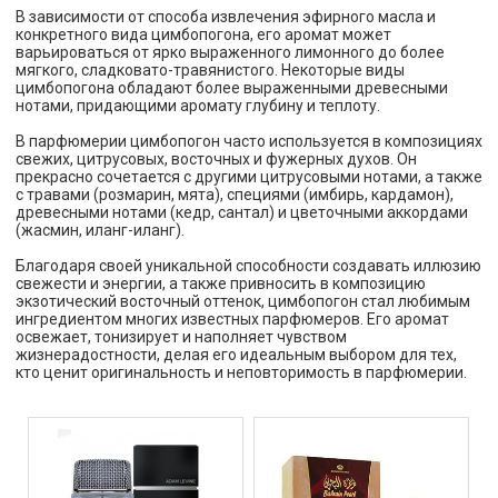
В зависимости от способа извлечения эфирного масла и
конкретного вида цимбопогона, его аромат может
варьироваться от ярко выраженного лимонного до более
мягкого, сладковато-травянистого. Некоторые виды
цимбопогона обладают более выраженными древесными
нотами, придающими аромату глубину и теплоту.
В парфюмерии цимбопогон часто используется в композициях
свежих, цитрусовых, восточных и фужерных духов. Он
прекрасно сочетается с другими цитрусовыми нотами, а также
с травами (розмарин, мята), специями (имбирь, кардамон),
древесными нотами (кедр, сантал) и цветочными аккордами
(жасмин, иланг-иланг).
Благодаря своей уникальной способности создавать иллюзию
свежести и энергии, а также привносить в композицию
экзотический восточный оттенок, цимбопогон стал любимым
ингредиентом многих известных парфюмеров. Его аромат
освежает, тонизирует и наполняет чувством
жизнерадостности, делая его идеальным выбором для тех,
кто ценит оригинальность и неповторимость в парфюмерии.