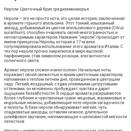
Нероли: Цветочный бриз средиземноморья
Нероли – это не просто нота, это целая история, заключенная
в аромате горького апельсина. Этот тонкий, изысканный
аккорд, добываемый из цветов апельсинового дерева (Citrus
aurantium), способен очаровать своей многогранностью и
неповторимым характером. Название "нероли" происходит от
имени принцессы Неролы, которая в 17-м веке
популяризировала использование этого аромата в Италии. С
тех пор нероли прочно закрепился в мире высокой
парфюмерии, став символом роскоши, элегантности и
солнечного света.
Аромат нероли сложен и многослоен. Начальные ноты
поражают своей свежестью и ярким цветочным характером,
напоминая о теплом летнем дне, проведенном в цветущем
саду. Легкий, воздушный, с едва уловимыми цитрусовыми
оттенками, он мгновенно пробуждает чувства и дарит
ощущение беззаботности. В сердце аромата раскрываются
более глубокие и чувственные грани: медовые, жасминовые и
индольные нюансы, добавляющие ноте нероли загадочности
и теплоты. В базе нероли обнаруживает мягкие, чуть
сладковатые аккорды, оставляя нежное, длительное
шлейфовое звучание, напоминающее о шелковистой мягкости
лепестков.
Нероли – универсальная нота, подходящая как для мужских,