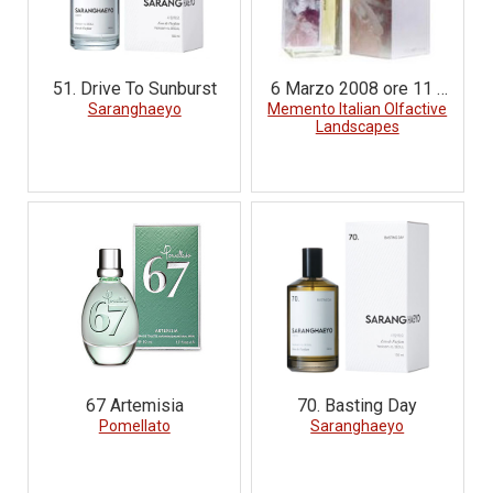
51. Drive To Sunburst
6 Marzo 2008 ore 11 -
Saranghaeyo
Memento Italian Olfactive
Piazza Duomo Ortigia
Landscapes
Siracusa – Sicilia
67 Artemisia
70. Basting Day
Pomellato
Saranghaeyo