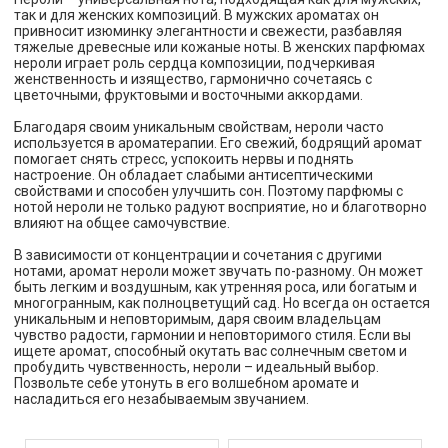
так и для женских композиций. В мужских ароматах он
привносит изюминку элегантности и свежести, разбавляя
тяжелые древесные или кожаные ноты. В женских парфюмах
нероли играет роль сердца композиции, подчеркивая
женственность и изящество, гармонично сочетаясь с
цветочными, фруктовыми и восточными аккордами.
Благодаря своим уникальным свойствам, нероли часто
используется в ароматерапии. Его свежий, бодрящий аромат
помогает снять стресс, успокоить нервы и поднять
настроение. Он обладает слабыми антисептическими
свойствами и способен улучшить сон. Поэтому парфюмы с
нотой нероли не только радуют восприятие, но и благотворно
влияют на общее самочувствие.
В зависимости от концентрации и сочетания с другими
нотами, аромат нероли может звучать по-разному. Он может
быть легким и воздушным, как утренняя роса, или богатым и
многогранным, как полноцветущий сад. Но всегда он остается
уникальным и неповторимым, даря своим владельцам
чувство радости, гармонии и неповторимого стиля. Если вы
ищете аромат, способный окутать вас солнечным светом и
пробудить чувственность, нероли – идеальный выбор.
Позвольте себе утонуть в его волшебном аромате и
насладиться его незабываемым звучанием.