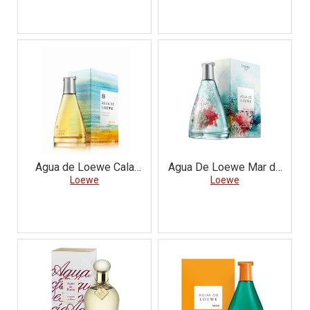
Agua de Loewe Cala
Agua De Loewe Mar de
Loewe
d`Or
Loewe
Coral