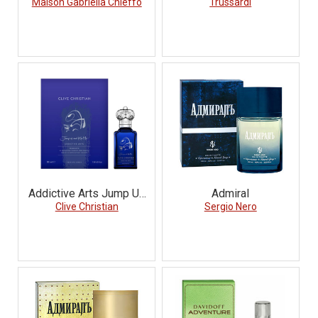
Maison Gabriella Chieffo
Trussardi
Addictive Arts Jump Up
Admiral
and Kiss Me Hedonistic
Clive Christian
Sergio Nero