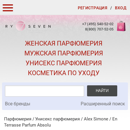
РЕГИСТРАЦИЯ
/
ВХОД
КАК ЗАКАЗАТЬ
+7 (495) 540-52-02
8(800) 707-52-05
ДОСТАВКА И ОПЛАТА
ЖЕНСКАЯ ПАРФЮМЕРИЯ
СКИДКИ
МУЖСКАЯ ПАРФЮМЕРИЯ
КОНТАКТЫ
УНИСЕКС ПАРФЮМЕРИЯ
О КАЧЕСТВЕ
КОСМЕТИКА ПО УХОДУ
ПОДАРКИ К ЗАКАЗАМ
НАЙТИ
Все бренды
Расширенный поиск
Парфюмерия
Унисекс парфюмерия
/
Alex Simone
/
En
Terrasse Parfum Absolu