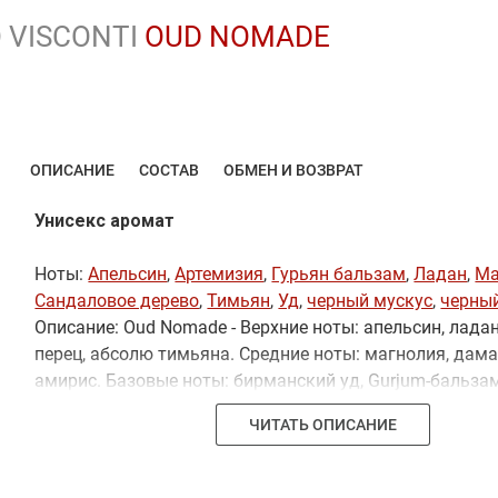
 VISCONTI
OUD NOMADE
ОПИСАНИЕ
СОСТАВ
ОБМЕН И ВОЗВРАТ
Унисекс аромат
Ноты:
Апельсин
,
Артемизия
,
Гурьян бальзам
,
Ладан
,
Ма
Сандаловое дерево
,
Тимьян
,
Уд
,
черный мускус
,
черный
Описание: Oud Nomade - Верхние ноты: апельсин, лада
перец, абсолю тимьяна. Средние ноты: магнолия, дама
амирис. Базовые ноты: бирманский уд, Gurjum-бальзам
майсурское сандаловое дерево, серый мускус.
ЧИТАТЬ ОПИСАНИЕ