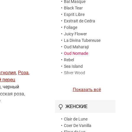
•
Bal Masque
•
Black Tear
•
Esprit Libre
•
Exstrait de Cedra
•
Foliage
•
Juicy Flower
•
La Divina Tubereuse
•
Oud Maharaji
•
Oud Nomade
•
Rebel
•
Sea Island
гнолия
,
Роза
,
•
Silver Wood
 перец
н, черный
Показать всё
сская роза,
,
ЖЕНСКИЕ
•
Clair de Lune
•
Coer De Vanilla