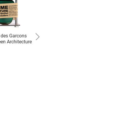
des Garcons
Diptyque
en Architecture
Myrrhe Room Spray