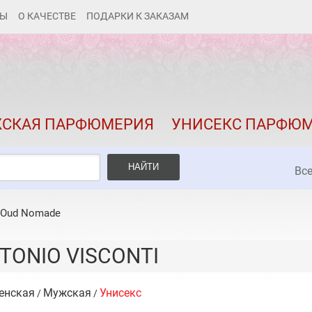
ТЫ
О КАЧЕСТВЕ
ПОДАРКИ К ЗАКАЗАМ
КАК ЗАКАЗАТЬ
ДОСТАВКА И ОПЛАТА
СКИДКИ
СКАЯ ПАРФЮМЕРИЯ
УНИСЕКС ПАРФЮ
КОНТАКТЫ
О КАЧЕСТВЕ
НАЙТИ
Вс
ПОДАРКИ К ЗАКАЗАМ
Oud Nomade
TONIO VISCONTI
енская
Мужская
Унисекс
/
/