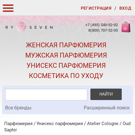
РЕГИСТРАЦИЯ
/
ВХОД
КАК ЗАКАЗАТЬ
+7 (495) 540-52-02
8(800) 707-52-05
ДОСТАВКА И ОПЛАТА
ЖЕНСКАЯ ПАРФЮМЕРИЯ
СКИДКИ
МУЖСКАЯ ПАРФЮМЕРИЯ
КОНТАКТЫ
УНИСЕКС ПАРФЮМЕРИЯ
О КАЧЕСТВЕ
КОСМЕТИКА ПО УХОДУ
ПОДАРКИ К ЗАКАЗАМ
НАЙТИ
Все бренды
Расширенный поиск
Парфюмерия
Унисекс парфюмерия
/
Atelier Cologne
/
Oud
Saphir