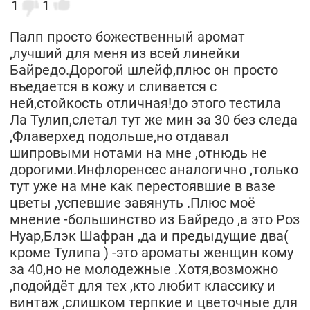
1
1
Палп просто божественный аромат
,лучший для меня из всей линейки
Байредо.Дорогой шлейф,плюс он просто
въедается в кожу и сливается с
ней,стойкость отличная!до этого тестила
Ла Тулип,слетал тут же мин за 30 без следа
,Флаверхед подольше,но отдавал
шипровыми нотами на мне ,отнюдь не
дорогими.Инфлоренсес аналогично ,только
тут уже на мне как перестоявшие в вазе
цветы ,успевшие завянуть .Плюс моё
мнение -большинство из Байредо ,а это Роз
Нуар,Блэк Шафран ,да и предыдущие два(
кроме Тулипа ) -это ароматы женщин кому
за 40,но не молодежные .Хотя,возможно
,подойдёт для тех ,кто любит классику и
винтаж ,слишком терпкие и цветочные для