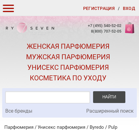
РЕГИСТРАЦИЯ
/
ВХОД
КАК ЗАКАЗАТЬ
+7 (495) 540-52-02
8(800) 707-52-05
ДОСТАВКА И ОПЛАТА
ЖЕНСКАЯ ПАРФЮМЕРИЯ
СКИДКИ
МУЖСКАЯ ПАРФЮМЕРИЯ
КОНТАКТЫ
УНИСЕКС ПАРФЮМЕРИЯ
О КАЧЕСТВЕ
КОСМЕТИКА ПО УХОДУ
ПОДАРКИ К ЗАКАЗАМ
НАЙТИ
Все бренды
Расширенный поиск
Парфюмерия
Унисекс парфюмерия
/
Byredo
/
Pulp