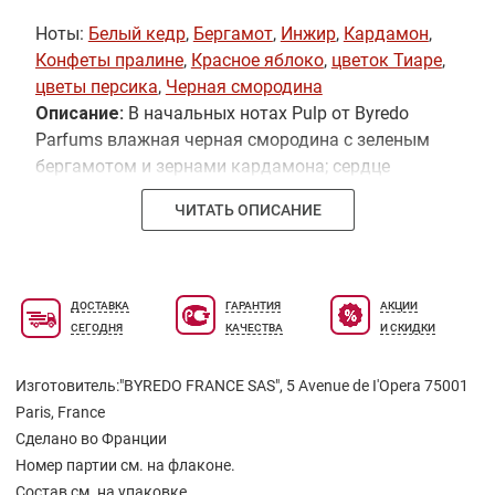
Ноты:
Белый кедр
,
Бергамот
,
Инжир
,
Кардамон
,
Конфеты пралине
,
Красное яблоко
,
цветок Тиаре
,
цветы персика
,
Черная смородина
Описание:
В начальных нотах Pulp от Byredo
Parfums влажная черная смородина с зеленым
бергамотом и зернами кардамона; сердце
состоит из зрелых фиговых плодов, красных
ЧИТАТЬ ОПИСАНИЕ
яблок и сливочной кокосовой мякоти; шлейф
обязан своей стойкости и насыщенности цветам
персика, пралине и древесине кедра.
ДОСТАВКА
ГАРАНТИЯ
АКЦИИ
СЕГОДНЯ
КАЧЕСТВА
И СКИДКИ
Изготовитель:"BYREDO FRANCE SAS", 5 Avenue de I'Opera 75001
Paris, France
Сделано во Франции
Номер партии см. на флаконе.
Состав см. на упаковке.