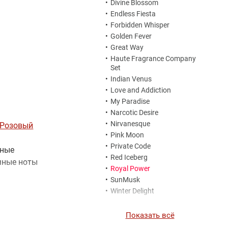
•
Divine Blossom
•
Endless Fiesta
•
Forbidden Whisper
•
Golden Fever
•
Great Way
•
Haute Fragrance Company
Set
•
Indian Venus
•
Love and Addiction
•
My Paradise
•
Narcotic Desire
•
Nirvanesque
Розовый
•
Pink Moon
•
Private Code
сные
•
Red Iceberg
чные ноты
•
Royal Power
•
SunMusk
•
Winter Delight
Показать всё