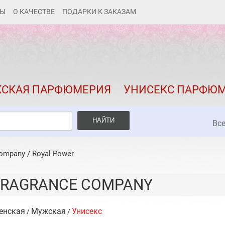
ТЫ
О КАЧЕСТВЕ
ПОДАРКИ К ЗАКАЗАМ
КАК ЗАКАЗАТЬ
ДОСТАВКА И ОПЛАТА
СКИДКИ
СКАЯ ПАРФЮМЕРИЯ
УНИСЕКС ПАРФЮ
КОНТАКТЫ
О КАЧЕСТВЕ
НАЙТИ
Вс
ПОДАРКИ К ЗАКАЗАМ
Company
/
Royal Power
FRAGRANCE COMPANY
енская
Мужская
Унисекс
/
/