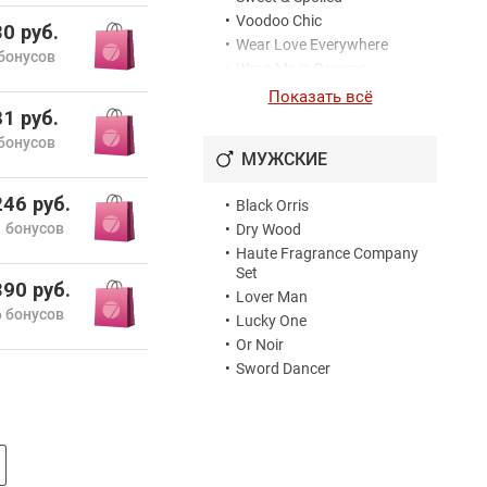
•
Voodoo Chic
0 руб.
•
Wear Love Everywhere
бонусов
•
Wrap Me in Dreams
Показать всё
1 руб.
бонусов
МУЖСКИЕ
46 руб.
•
Black Orris
 бонусов
•
Dry Wood
•
Haute Fragrance Company
Set
90 руб.
•
Lover Man
 бонусов
•
Lucky One
•
Or Noir
•
Sword Dancer