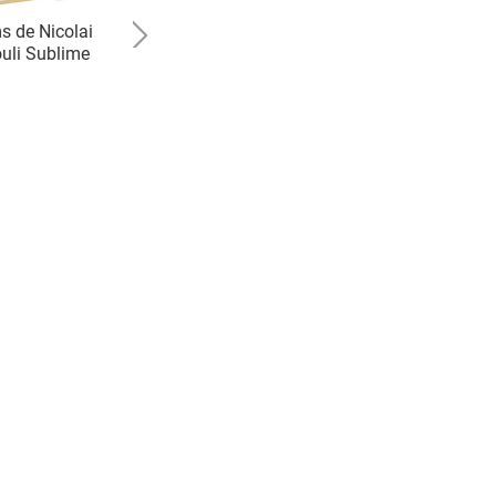
s de Nicolai
House Of Sillage
uli Sublime
Wonder Woman 1984
Collection Limited Edition