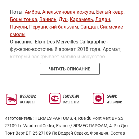
Ноты:
Амбра
,
Апельсиновая кожура
,
Белый кедр
,
Бобы тонка
,
Ваниль
,
Дуб
,
Карамель
,
Ладан
,
Пачули
,
Перуанский бальзам
,
Сандал
,
Сиамские
смолы
Описание: Elixir Des Merveilles Calligraphie -
фужерно-восточный аромат 2018 года. Аромат,
который раскрывает магию и искусство
каллиграфии через сложное и утонченное
ЧИТАТЬ ОПИСАНИЕ
сочетание нот. Он дарит самые удивительные и
положительные эмоции, делает образ своего
обладателя необыкновенно изысканным и
элегантным, и оставляет незабываемое
ДОСТАВКА
ГАРАНТИЯ
АКЦИИ
впечатление.
СЕГОДНЯ
КАЧЕСТВА
И СКИДКИ
Изготовитель: НERMES PARFUMS, 4, Rue du Pont Vert BP 25
27109 Le Vaudreuil Cedex, France / ЭРМЕС ПАРФАМ, 4, Рю Дю
Понт Верт БП 25 27109 Ле Водрей Седекс, Франция. Состав