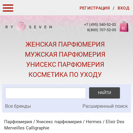
РЕГИСТРАЦИЯ
/
ВХОД
КАК ЗАКАЗАТЬ
+7 (495) 540-52-02
8(800) 707-52-05
ДОСТАВКА И ОПЛАТА
ЖЕНСКАЯ ПАРФЮМЕРИЯ
СКИДКИ
МУЖСКАЯ ПАРФЮМЕРИЯ
КОНТАКТЫ
УНИСЕКС ПАРФЮМЕРИЯ
О КАЧЕСТВЕ
КОСМЕТИКА ПО УХОДУ
ПОДАРКИ К ЗАКАЗАМ
НАЙТИ
Все бренды
Расширенный поиск
Парфюмерия
Унисекс парфюмерия
/
Hermes
/
Elixir Des
Merveilles Calligraphie