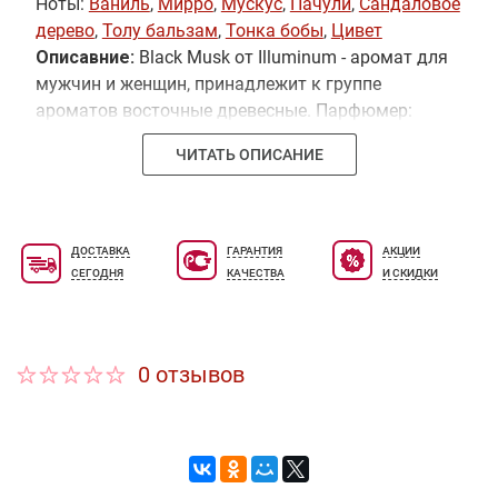
Ноты:
Ваниль
,
Мирро
,
Мускус
,
Пачули
,
Сандаловое
дерево
,
Толу бальзам
,
Тонка бобы
,
Цивет
Описавние:
Black Musk от Illuminum - аромат для
мужчин и женщин, принадлежит к группе
ароматов восточные древесные. Парфюмер:
Michael Boadi. Верхние ноты: Тонка бобы, Толу
ЧИТАТЬ ОПИСАНИЕ
бальзам и пачули; ноты сердца: Сандаловое
дерево и Мирро; ноты базы: Ваниль, Циветта и
Мускус.
ДОСТАВКА
ГАРАНТИЯ
АКЦИИ
СЕГОДНЯ
КАЧЕСТВА
И СКИДКИ
0 отзывов