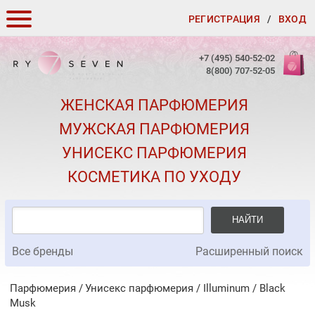
РЕГИСТРАЦИЯ
/
ВХОД
КАК ЗАКАЗАТЬ
+7 (495) 540-52-02
8(800) 707-52-05
ДОСТАВКА И ОПЛАТА
ЖЕНСКАЯ ПАРФЮМЕРИЯ
СКИДКИ
МУЖСКАЯ ПАРФЮМЕРИЯ
КОНТАКТЫ
УНИСЕКС ПАРФЮМЕРИЯ
О КАЧЕСТВЕ
КОСМЕТИКА ПО УХОДУ
ПОДАРКИ К ЗАКАЗАМ
НАЙТИ
Все бренды
Расширенный поиск
Парфюмерия
Унисекс парфюмерия
/
Illuminum
/
Black
Musk