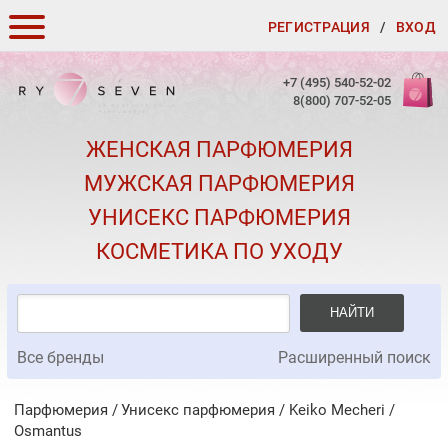
РЕГИСТРАЦИЯ
/
ВХОД
КАК ЗАКАЗАТЬ
+7 (495) 540-52-02
8(800) 707-52-05
ДОСТАВКА И ОПЛАТА
ЖЕНСКАЯ ПАРФЮМЕРИЯ
СКИДКИ
МУЖСКАЯ ПАРФЮМЕРИЯ
КОНТАКТЫ
УНИСЕКС ПАРФЮМЕРИЯ
О КАЧЕСТВЕ
КОСМЕТИКА ПО УХОДУ
ПОДАРКИ К ЗАКАЗАМ
НАЙТИ
Все бренды
Расширенный поиск
Парфюмерия
Унисекс парфюмерия
/
Keiko Mecheri
/
Osmantus