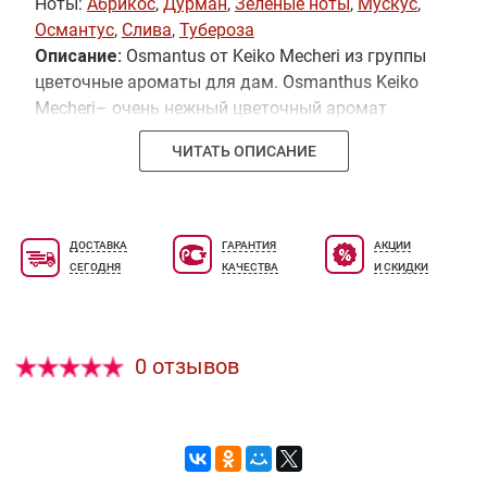
Ноты:
Абрикос
,
Дурман
,
Зеленые ноты
,
Мускус
,
Османтус
,
Слива
,
Тубероза
Описание:
Osmantus от Keiko Mecheri из группы
цветочные ароматы для дам. Osmanthus Keiko
Mecheri– очень нежный цветочный аромат
напоминающий своим характером негромко
ЧИТАТЬ ОПИСАНИЕ
звучащую, но очаровывающую с первых нот
мелодию. Keiko Mecheri Osmanthus - аккорд
абрикос,сливы,японского осматнуса,ванили и
туберозы.
ДОСТАВКА
ГАРАНТИЯ
АКЦИИ
СЕГОДНЯ
КАЧЕСТВА
И СКИДКИ
0 отзывов