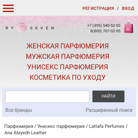
РЕГИСТРАЦИЯ
/
ВХОД
КАК ЗАКАЗАТЬ
+7 (495) 540-52-02
8(800) 707-52-05
ДОСТАВКА И ОПЛАТА
ЖЕНСКАЯ ПАРФЮМЕРИЯ
СКИДКИ
МУЖСКАЯ ПАРФЮМЕРИЯ
КОНТАКТЫ
УНИСЕКС ПАРФЮМЕРИЯ
О КАЧЕСТВЕ
КОСМЕТИКА ПО УХОДУ
ПОДАРКИ К ЗАКАЗАМ
НАЙТИ
Все бренды
Расширенный поиск
Парфюмерия
Унисекс парфюмерия
/
Lattafa Perfumes
/
Ana Abiyedh Leather