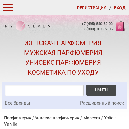
РЕГИСТРАЦИЯ
/
ВХОД
КАК ЗАКАЗАТЬ
+7 (495) 540-52-02
8(800) 707-52-05
ДОСТАВКА И ОПЛАТА
ЖЕНСКАЯ ПАРФЮМЕРИЯ
СКИДКИ
МУЖСКАЯ ПАРФЮМЕРИЯ
КОНТАКТЫ
УНИСЕКС ПАРФЮМЕРИЯ
О КАЧЕСТВЕ
КОСМЕТИКА ПО УХОДУ
ПОДАРКИ К ЗАКАЗАМ
НАЙТИ
Все бренды
Расширенный поиск
Парфюмерия
Унисекс парфюмерия
/
Mancera
/
Xplicit
Vanilla