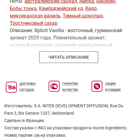
Ноты:
австралийский сандал
,
Амбра
,
Бензоин
,
Бобы тонка
,
Камбоджийский уд
,
Кедр
,
мексиканская ваниль
,
Темный шоколад
,
Тростниковый сахар
Описание: Xplicit Vanilla - восточный, гурманский
аромат 2025 года. Пленительный аромат,
который искушает, оставляя незабываемый
след, как украденный поцелуй. Он тонко
ЧИТАТЬ ОПИСАНИЕ
подчеркнет вашу индивидуальность и останется
в памяти тех, кто его почувствует.
ДОСТАВКА
ГАРАНТИЯ
АКЦИИ
СЕГОДНЯ
КАЧЕСТВА
И СКИДКИ
Изготовитель: S.A. INTER DEVELOPMENT DIFFUSION, Rue Du
Pare 3, Bis Geneve 1207, Switzerland.
Сделано в Франции.
Состав указан с INCI на упаковке продукта после Ingredients.
Номер партии: см на упаковке.