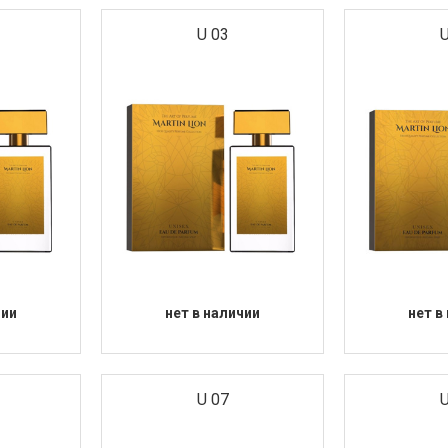
анные
боких
U 03
U
орые
ф.
рию на
озиций,
нных и
кутают
n вы
орая
 верным
каждый
on, вы
речное
ные и
юмерию
своим
чии
нет в наличии
нет в
in Lion
т найти
екс
жчин и
т вашу
U 07
U