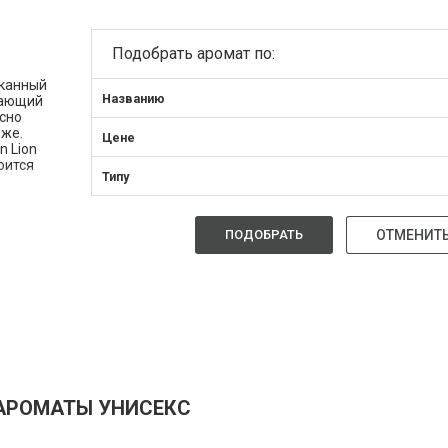
Подобрать аромат по:
сканный
Названию
гающий
сно
оже.
Цене
n Lion
оится
Типу
теля,
енное
ПОДОБРАТЬ
ОТМЕНИТ
ния
ешил
ность
стали
ьные
тлеть в
ь нот,
атов. В
АРОМАТЫ УНИСЕКС
та
иск
льных,