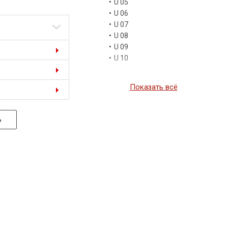
•
U 05
•
U 06
•
U 07
•
U 08
•
U 09
•
U 10
Показать всё
Ь