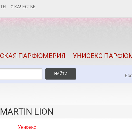
КТЫ
О КАЧЕСТВЕ
КАК ЗАКАЗАТЬ
ДОСТАВКА И ОПЛАТА
СКИДКИ
СКАЯ ПАРФЮМЕРИЯ
УНИСЕКС ПАРФЮ
КОНТАКТЫ
О КАЧЕСТВЕ
НАЙТИ
Вс
ПОДАРКИ К ЗАКАЗАМ
MARTIN LION
Унисекс