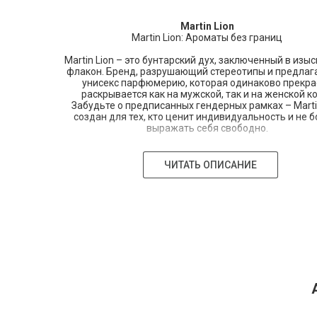
Martin Lion
Martin Lion: Ароматы без границ
Martin Lion – это бунтарский дух, заключенный в изы
флакон. Бренд, разрушающий стереотипы и предла
унисекс парфюмерию, которая одинаково прекра
раскрывается как на мужской, так и на женской к
Забудьте о предписанных гендерных рамках – Marti
создан для тех, кто ценит индивидуальность и не б
выражать себя свободно.
История бренда началась в 2015 году с идеи основа
молодого парфюмера Мартина Леона (имя вымышл
ЧИТАТЬ ОПИСАНИЕ
для примера). Устав от традиционного разделе
парфюмерии на "мужскую" и "женскую", Мартин р
создать ароматы, которые бы отражали многогран
личности, независимо от пола. Его вдохновением 
путешествия по миру, встречи с людьми и уникал
природные ландшафты, которые он стремился запеча
своих композициях.
Парфюмерия Martin Lion – это не просто совокупност
это настоящая история, рассказанная на языке аром
каждой композиции чувствуется глубокая рабо
парфюмера, его стремление к совершенству и по
оригинальных сочетаний. Здесь вы не найдете бана