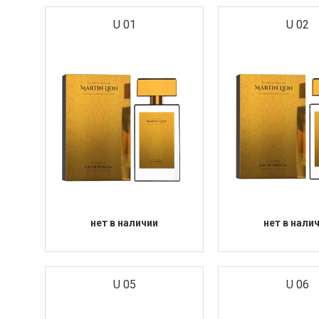
предсказуемых аккордов. Martin Lion – это неожид
сочетания пряных специй, свежих цитрусовых, глу
U 01
U 02
древесных нот и тонких цветочных акцентов, кот
создают неповторимый, запоминающийся шлей
Наш ассортимент включает в себя унисекс парфюме
любой вкус. От легких и воздушных цитрусовых комп
идеально подходящих для жаркого лета, до насыще
глубоких древесно-восточных ароматов, которые о
вас теплом в холодные зимние вечера. В Martin Lio
найдете парфюмерию для мужчин и женщин, кот
подчеркнет вашу индивидуальность и станет вашим
спутником в любой ситуации.
Каждая коллекция – это отдельное путешествие, 
аромат – это уникальная история. Выбирая Martin Li
выбираете свободу самовыражения, стиль и безуп
качество. Мы используем только лучшие натураль
синтетические ингредиенты, чтобы создать парф
высочайшего класса, которая будет радовать вас 
нет в наличии
нет в нали
ароматом долгое время. Присоединяйтесь к миру Mart
– миру ароматов без границ, миру, где каждый може
свой идеальный аромат. Откройте для себя унис
парфюмерию нового поколения! Парфюмерия для му
женщин, которая преодолевает границы и отражае
U 05
U 06
истинную сущность.