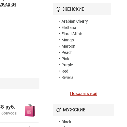
 СКИДКИ
•
Night Raven
ЖЕНСКИЕ
•
Pineapple
•
Raspberry
•
Arabian Cherry
•
Riviera
•
Elettaria
•
Rose
•
Floral Affair
•
Satori
•
Mango
•
Solar
•
Maroon
•
Spirit
•
Peach
•
Stiletto
•
Pink
•
Violet
•
Purple
•
Yellow
•
Red
•
Riviera
Показать всё
8 руб.
МУЖСКИЕ
 бонусов
•
Black