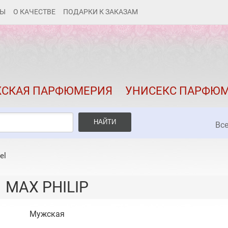
ТЫ
О КАЧЕСТВЕ
ПОДАРКИ К ЗАКАЗАМ
КАК ЗАКАЗАТЬ
ДОСТАВКА И ОПЛАТА
СКИДКИ
СКАЯ ПАРФЮМЕРИЯ
УНИСЕКС ПАРФЮ
КОНТАКТЫ
О КАЧЕСТВЕ
НАЙТИ
Вс
ПОДАРКИ К ЗАКАЗАМ
el
MAX PHILIP
Мужская