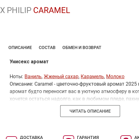
X PHILIP
CARAMEL
ОПИСАНИЕ
СОСТАВ
ОБМЕН И ВОЗВРАТ
Унисекс аромат
Ноты:
Ваниль
,
Жженый сахар
,
Карамель
,
Молоко
Описание: Caramel - цветочно-фруктовый аромат 2025 
аромат будто переносит вас в уютную атмосферу в ко
хочется остаться надолго, как в любимом пледе, пах
домашней выпечкой. Парфюм идеально подходит для т
ЧИТАТЬ ОПИСАНИЕ
ценит сладость и уют, наполняя каждый момент жизн
шармом.
ДОСТАВКА
ГАРАНТИЯ
А