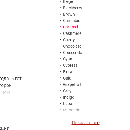
•
Beige
•
Blackberry
•
Brown
•
Cannabis
•
Caramel
•
Cashmere
•
Cherry
•
Chocolate
•
Crescendo
•
Cyan
•
Cypress
•
Floral
года. Этот
•
Gaia
•
Grapefruit
торой
•
Grey
нущем
•
Indigo
ех, кто
•
Luban
и особым
•
Mandarin
•
Mauve
Показать всё
•
Max Philip Set
КЦИИ
•
Moon Water