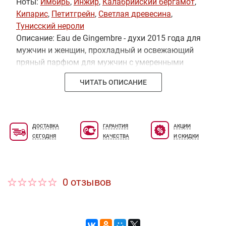
Ноты:
Имбирь
,
Инжир
,
Калабрийский бергамот
,
Кипарис
,
Петитгрейн
,
Светлая древесина
,
Тунисский нероли
Описание: Eau de Gingembre - духи 2015 года для
мужчин и женщин, прохладный и освежающий
пряный парфюм для мужчин с умеренными
древесно-зелеными акцентами и легким
ЧИТАТЬ ОПИСАНИЕ
цветочным оттенком.
ДОСТАВКА
ГАРАНТИЯ
АКЦИИ
СЕГОДНЯ
КАЧЕСТВА
И СКИДКИ
0 отзывов