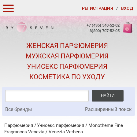
РЕГИСТРАЦИЯ
/
ВХОД
КАК ЗАКАЗАТЬ
+7 (495) 540-52-02
8(800) 707-52-05
ДОСТАВКА И ОПЛАТА
ЖЕНСКАЯ ПАРФЮМЕРИЯ
СКИДКИ
МУЖСКАЯ ПАРФЮМЕРИЯ
КОНТАКТЫ
УНИСЕКС ПАРФЮМЕРИЯ
О КАЧЕСТВЕ
КОСМЕТИКА ПО УХОДУ
ПОДАРКИ К ЗАКАЗАМ
НАЙТИ
Все бренды
Расширенный поиск
Парфюмерия
Унисекс парфюмерия
/
Monotheme Fine
Fragrances Venezia
/
Venezia Verbena