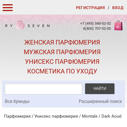
РЕГИСТРАЦИЯ
/
ВХОД
КАК ЗАКАЗАТЬ
+7 (495) 540-52-02
8(800) 707-52-05
ДОСТАВКА И ОПЛАТА
ЖЕНСКАЯ ПАРФЮМЕРИЯ
СКИДКИ
МУЖСКАЯ ПАРФЮМЕРИЯ
КОНТАКТЫ
УНИСЕКС ПАРФЮМЕРИЯ
О КАЧЕСТВЕ
КОСМЕТИКА ПО УХОДУ
ПОДАРКИ К ЗАКАЗАМ
НАЙТИ
Все бренды
Расширенный поиск
Парфюмерия
Унисекс парфюмерия
/
Montale
/
Dark Aoud