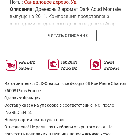
Ноты:
Сандаловое дерево
,
Уд
Описание:
Древесный аромат Dark Aoud Montale
выпущен в 2011. Композиция представлена
аккордами сандалового дерева и дерева Агар.
ЧИТАТЬ ОПИСАНИЕ
ДОСТАВКА
ГАРАНТИЯ
АКЦИИ
СЕГОДНЯ
КАЧЕСТВА
И СКИДКИ
Изготовитель: «CLD-Creation luxe design» 68 Rue Pierre Charron
75008 Paris France
Сделано: Франция
Состав указан на упаковке в соответствии с INCI после
INGREDIENTS.
Hомер партии: см. на упаковке.
Огнеопасно! Не распылять вблизи открытого огня. Не
допускать попадания в газа или поврежденную кожу.