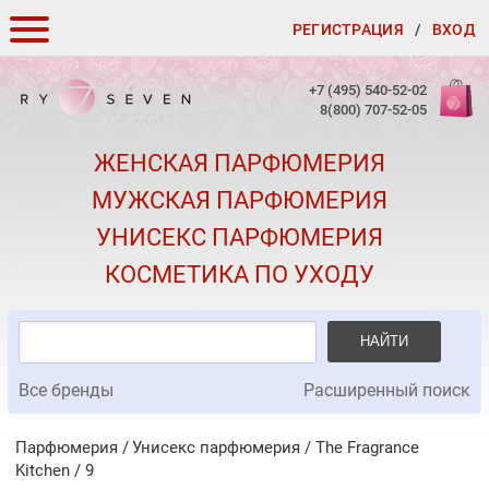
РЕГИСТРАЦИЯ
/
ВХОД
КАК ЗАКАЗАТЬ
+7 (495) 540-52-02
8(800) 707-52-05
ДОСТАВКА И ОПЛАТА
ЖЕНСКАЯ ПАРФЮМЕРИЯ
СКИДКИ
МУЖСКАЯ ПАРФЮМЕРИЯ
КОНТАКТЫ
УНИСЕКС ПАРФЮМЕРИЯ
О КАЧЕСТВЕ
КОСМЕТИКА ПО УХОДУ
ПОДАРКИ К ЗАКАЗАМ
НАЙТИ
Все бренды
Расширенный поиск
Парфюмерия
Унисекс парфюмерия
/
The Fragrance
Kitchen
/
9