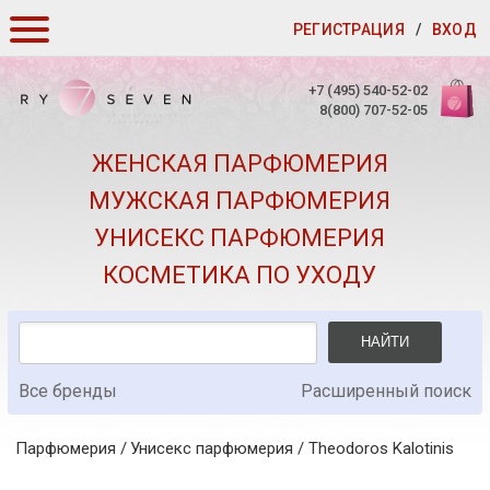
РЕГИСТРАЦИЯ
/
ВХОД
КАК ЗАКАЗАТЬ
+7 (495) 540-52-02
8(800) 707-52-05
ДОСТАВКА И ОПЛАТА
ЖЕНСКАЯ ПАРФЮМЕРИЯ
СКИДКИ
МУЖСКАЯ ПАРФЮМЕРИЯ
КОНТАКТЫ
УНИСЕКС ПАРФЮМЕРИЯ
О КАЧЕСТВЕ
КОСМЕТИКА ПО УХОДУ
ПОДАРКИ К ЗАКАЗАМ
НАЙТИ
Все бренды
Расширенный поиск
Парфюмерия
Унисекс парфюмерия
/
Theodoros Kalotinis