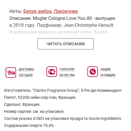
Ноты:
Белая амбра
,
Лакричник
Описание: Mugler Cologne Love You All - выпущен
в 2018 году. Парфюмер: Jean-Christophe Herault.
Композиция аромата включает ноты: Белая
амбра и Лакричник.
ЧИТАТЬ ОПИСАНИЕ
ДОСТАВКА
ГАРАНТИЯ
АКЦИИ
СЕГОДНЯ
КАЧЕСТВА
И СКИДКИ
Изготовитель: "Clarins Fragrance Grouр", 9 Рю дю Коммандант
Пилот, 92200 нейи-сюр-Сен, Франция.
Сделано: Франция.
Номер партии: см. на упаковке.
Состав указан d INCI на упаковке продукта после Ingredients.
Содержание спирта 70,4%.