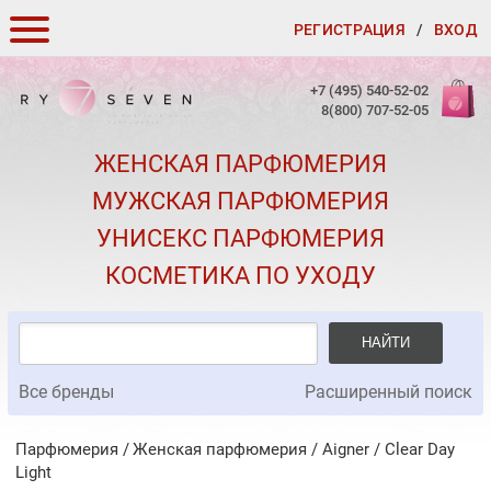
РЕГИСТРАЦИЯ
/
ВХОД
КАК ЗАКАЗАТЬ
+7 (495) 540-52-02
8(800) 707-52-05
ДОСТАВКА И ОПЛАТА
ЖЕНСКАЯ ПАРФЮМЕРИЯ
СКИДКИ
МУЖСКАЯ ПАРФЮМЕРИЯ
КОНТАКТЫ
УНИСЕКС ПАРФЮМЕРИЯ
О КАЧЕСТВЕ
КОСМЕТИКА ПО УХОДУ
ПОДАРКИ К ЗАКАЗАМ
НАЙТИ
Все бренды
Расширенный поиск
Парфюмерия
Женская парфюмерия
/
Aigner
/
Clear Day
Light