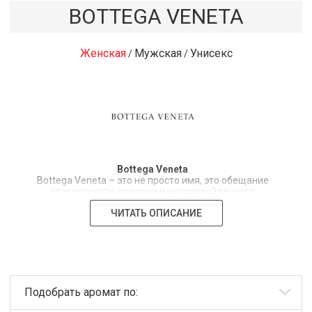
BOTTEGA VENETA
Женская
Мужская
Унисекс
/
/
Bottega Veneta
Bottega Veneta – это не просто имя, это обещание
элегантности, роскоши и непревзойденного
итальянского стиля. Бренд, зародившийся в 1966 году
ЧИТАТЬ ОПИСАНИЕ
в Виченце, благодаря мастерству Микеле Тадеу и его
жены, быстро завоевал репутацию производителя
высококачественных кожаных изделий. Сегодня
Bottega Veneta – это глобальный символ роскоши, а
его имя прочно ассоциируется с изысканностью и
безупречным вкусом, что полностью отражается и в
его линии женской парфюмерии.
Подобрать аромат по:
За долгие годы Bottega Veneta стала синонимом