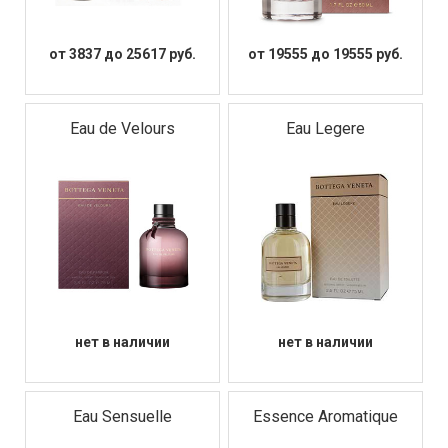
от нежных и романтичных до смелых и утонченных,
позволяя каждой девушке найти свой идеальный
аромат.
от 3837 до 25617 руб.
от 19555 до 19555 руб.
Независимо от того, ищете ли вы легкий дневной
аромат или соблазнительный вечерний парфюм,
парфюмерия Bottega Veneta – это превосходный
выбор для женщин, ценящих качество, стиль и
Eau de Velours
Eau Legere
индивидуальность. Откройте для себя мир изысканных
ароматов и выберите свой идеальный аромат из
коллекции женской парфюмерии Bottega Veneta.
Погрузитесь в мир изысканной роскоши и убедитесь в
безупречном качестве этого уникального бренда. Мы
предлагаем только оригинальную продукцию Bottega
Veneta, гарантируя высочайшее качество и
аутентичность каждого аромата. Выбирайте Bottega
Veneta – выбирайте совершенство.
нет в наличии
нет в наличии
Eau Sensuelle
Essence Aromatique