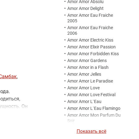
•
Amor Amor Absolu
•
Amor Amor Delight
•
Amor Amor Eau Fraiche
2005
•
Amor Amor Eau Fraiche
2006
•
Amor Amor Electric Kiss
•
Amor Amor Elixir Passion
•
Amor Amor Forbidden Kiss
•
Amor Amor Gardens
•
Amor Amor in a Flash
•
Amor Amor Jelles
Самбак
,
•
Amor Amor Le Paradise
•
Amor Amor Love
года.
•
Amor Amor Love Festival
одиться,
•
Amor Amor L`Eau
ущность. Он
•
Amor Amor L`Eau Flamingo
е ценят
•
Amor Amor Mon Parfum Du
Soir
•
Amor Amor My
Показать всё
•
Amor Amor Summer 2011