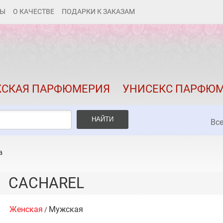
ТЫ
О КАЧЕСТВЕ
ПОДАРКИ К ЗАКАЗАМ
КАК ЗАКАЗАТЬ
ДОСТАВКА И ОПЛАТА
СКИДКИ
СКАЯ ПАРФЮМЕРИЯ
УНИСЕКС ПАРФЮ
КОНТАКТЫ
О КАЧЕСТВЕ
НАЙТИ
Вс
ПОДАРКИ К ЗАКАЗАМ
a
CACHAREL
Женская
Мужская
/