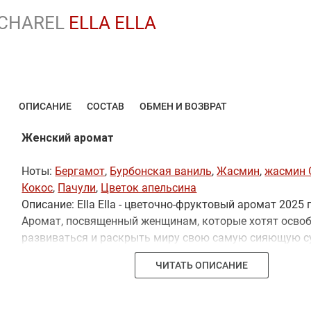
CHAREL
ELLA ELLA
ОПИСАНИЕ
СОСТАВ
ОБМЕН И ВОЗВРАТ
Женский аромат
Ноты:
Бергамот
,
Бурбонская ваниль
,
Жасмин
,
жасмин 
Кокос
,
Пачули
,
Цветок апельсина
Описание: Ella Ella - цветочно-фруктовый аромат 2025 
Аромат, посвященный женщинам, которые хотят освоб
развиваться и раскрыть миру свою самую сияющую с
воспевает свободолюбивых, сияющих женщин, которы
ЧИТАТЬ ОПИСАНИЕ
каждый момент.