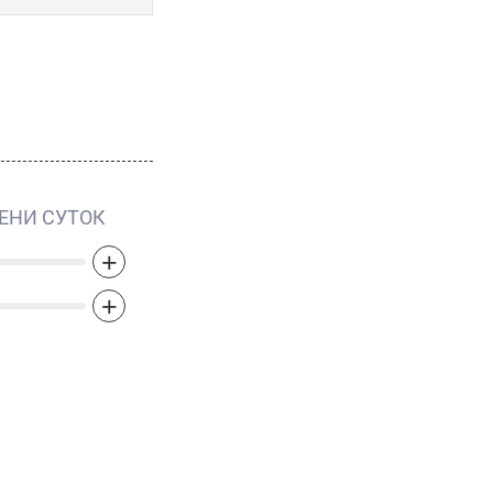
•
Promesse
•
Promesse Eau Fraiche 2007
•
Scarlett
•
Scarlett Gardens
•
Yes I Am
•
Yes I Am Bloom Up
•
Yes I Am Delicious
•
Yes I Am Fabulous
•
Yes I Am Glorious
ЕНИ СУТОК
•
Yes I Am Pink First
+
+