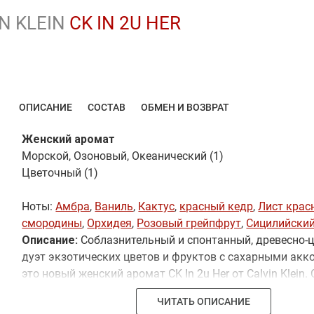
N KLEIN
CK IN 2U HER
ОПИСАНИЕ
СОСТАВ
ОБМЕН И ВОЗВРАТ
Женский аромат
Морской, Озоновый, Океанический (1)
Цветочный (1)
Ноты:
Амбра
,
Ваниль
,
Кактус
,
красный кедр
,
Лист крас
смородины
,
Орхидея
,
Розовый грейпфрут
,
Сицилийский
Описание:
Соблазнительный и спонтанный, древесно-
дуэт экзотических цветов и фруктов с сахарными акк
это новый женский аромат CK In 2u Her от Calvin Klein. C
это подарок творца молодому поколению женщин, о
ЧИТАТЬ ОПИСАНИЕ
способностью выражать свою внутреннюю свободу в