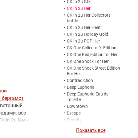
•
CK In 2u GO
•
CK In 2u Her
•
CK In 2u Her Collectors
bottle
•
CK In 2u Her Heat
•
CK In 2u Holiday Gold
•
CK In 2u POP Her
•
CK One Collector`s Edition
•
CK One Red Edition for Her
•
CK One Shock For Her
•
CK One Shock Street Edition
For Her
•
Contradiction
•
Deep Euphoria
ной
•
Deep Euphoria Eau de
 бергамот
Toilette
цветочный
•
Downtown
ордами: все
•
Escape
K In 2u Her -
•
Eternity
•
Eternity Air For Women
бладающих
Показать всё
•
Eternity Amber Essence