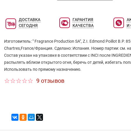
современном и модном стиле. Восточное, расцвеченно
прохладой благоухание CK In 2u Her, революционно и 
воплощает игру обольщения, полную интриг и сюрприз
ДОСТАВКА
ГАРАНТИЯ
А
Основные ноты: игристый розовый грейпфрут, сицили
СЕГОДНЯ
КАЧЕСТВА
И
бергамот, листья смородины, сахарная орхидея, белый
амбра, ванильное суфле, древесина красного кедра.
Изготовитель: " Fragrance Production SA", Z.I. Edmond Poillot B.P. 8
Chartres,France/Франция. Сделано: Испания. Номер партии: см. н
Состав указан на упаковке в соответствии с INCI после INGREDIE
распылять вблизи открытого огня, беречь от детей, избегать поп
Использовать по прямому назначению.
9 отзывов