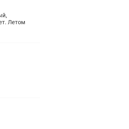
ый,
ет. Летом