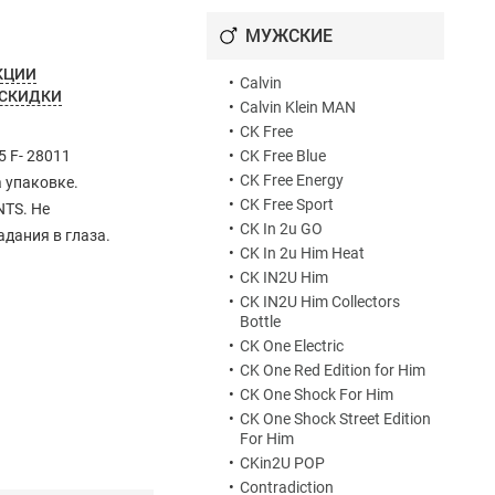
•
Eternity Aqua for Women
е
•
Eternity Aromatic Essence
МУЖСКИЕ
неординарно
•
Eternity Eau Fresh For
ов.
КЦИИ
Women
•
Calvin
йский
 СКИДКИ
•
Eternity Flame For Women
•
Calvin Klein MAN
 кактус,
•
Eternity for Women
•
CK Free
Reflections
55 F- 28011
•
CK Free Blue
•
Eternity Intense
•
CK Free Energy
а упаковке.
•
Eternity Love
•
CK Free Sport
NTS. Не
•
Eternity Moment
•
CK In 2u GO
адания в глаза.
•
Eternity Night
•
CK In 2u Him Heat
•
Eternity Now
•
CK IN2U Him
•
Eternity Purple Orchid
•
CK IN2U Him Collectors
•
Eternity Rose Blush
Bottle
•
Eternity Summer
•
CK One Electric
•
Eternity Summer 2006
•
CK One Red Edition for Him
•
Eternity Summer 2007
•
CK One Shock For Him
•
Eternity Summer 2008
•
CK One Shock Street Edition
•
Eternity Summer 2014
For Him
•
Eternity Summer 2015
•
CKin2U POP
•
Eternity Summer 2016
•
Contradiction