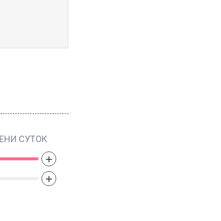
•
Obsessed for Men Intense
•
Obsession
•
Obsession Night for Men
•
Pure Gold Euphoria Men
•
Reveal Men
•
Set
•
Truth for Men
ЕНИ СУТОК
+
+