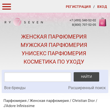
РЕГИСТРАЦИЯ
/
ВХОД
КАК ЗАКАЗАТЬ
+7 (495) 540-52-02
8(800) 707-52-05
ДОСТАВКА И ОПЛАТА
ЖЕНСКАЯ ПАРФЮМЕРИЯ
СКИДКИ
МУЖСКАЯ ПАРФЮМЕРИЯ
КОНТАКТЫ
УНИСЕКС ПАРФЮМЕРИЯ
О КАЧЕСТВЕ
КОСМЕТИКА ПО УХОДУ
ПОДАРКИ К ЗАКАЗАМ
НАЙТИ
Все бренды
Расширенный поиск
Парфюмерия
Женская парфюмерия
/
Christian Dior
/
J'Adore Infinissime