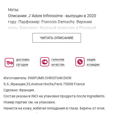
Ноты:
Описание: J`Adore Infinissime - выпущен в 2020
году. Парфюмер: Francois Demachy. Верхние
ноты: Бергамот, Красный апельсин и Розовый
перец; средние ноты: Роза, Жасмин самбак,
ЧИТАТЬ ОПИСАНИЕ
Иланг-иланг, Ландыш и Тубероза; базовая нота:
Сандал
ДОСТАВКА
ГАРАНТИЯ
АКЦИИ
СЕГОДНЯ
КАЧЕСТВА
И СКИДКИ
Изготовитель: PARFUMS CHRISTIAN DIOR
S.A.,Франция,33,Avenue Hoche,Paris 75008 France
Сделано: Франция.
Состав указан в INCI на упаковке продукта после Ingredients.
Номер партии: см. на упаковке.
Нанести на кожу, избегая попадания в глаза. Беречь от огня.