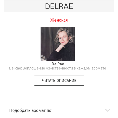
DELRAE
Женская
DelRae
DelRae: Воплощение женственности в каждом аромате
DelRae – это больше, чем просто бренд женской
ЧИТАТЬ ОПИСАНИЕ
парфюмерии; это история, рассказанная через
изысканные композиции, созданные для современных
и уверенных в себе женщин. Мы предлагаем широкий
спектр женских духов, каждый из которых –
уникальное выражение женственности, от игривой
легкости до роскошной чувственности. Наша
парфюмерия для девушек и женщин – это не просто
Подобрать аромат по:
аромат, это эмоция, стиль жизни, отражение
внутреннего мира.