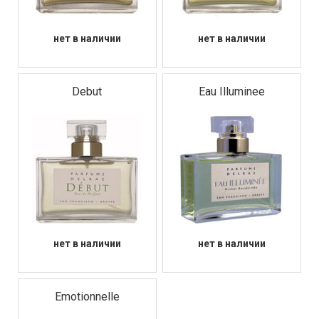
Обратите внимание на наши флагманские ароматы:
"Fleur de Lune" – нежная цветочная симфония для
романтичных натур; "Midnight Bloom" – таинственный и
нет в наличии
нет в наличии
соблазнительный восточный аромат для уверенных в
себе женщин; и "Golden Hour" – теплый и солнечный
цитрусово-цветочный коктейль, идеальный для летних
дней. Но наша коллекция женской парфюмерии
Debut
Eau Illuminee
намного шире, и вы обязательно найдете свой
уникальный аромат среди множества представленных
композиций.
Погрузитесь в мир DelRae и найдите аромат, который
идеально отразит вашу индивидуальность. Мы
уверены, что в нашей коллекции женских духов вы
обязательно найдете тот самый, незабываемый
аромат, который станет вашим верным спутником на
каждый день. Закажите свой любимый аромат DelRae
уже сегодня и окунитесь в волшебный мир роскоши и
неповторимых ароматов. Почувствуйте себя
настоящей королевой с DelRae!
нет в наличии
нет в наличии
Emotionnelle