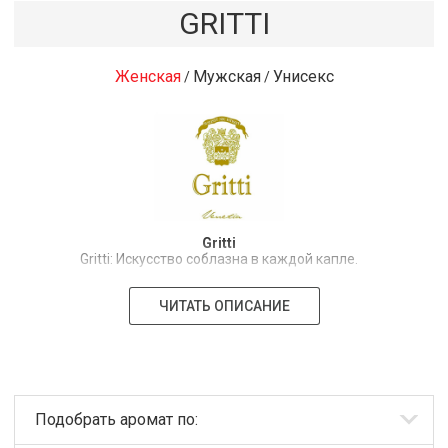
GRITTI
Женская
Мужская
Унисекс
/
/
Gritti
Gritti: Искусство соблазна в каждой капле.
Представляем Вам Gritti – бренд, который воплощает в
ЧИТАТЬ ОПИСАНИЕ
себе смелую женственность, изысканную
элегантность и неповторимый шарм. Наша женская
парфюмерия – это не просто ароматы, это история,
рассказанная с помощью сложных и чувственных
композиций. Gritti – это выбор уверенных в себе
женщин, которые знают, чего хотят и не боятся
выражать свою индивидуальность.
Подобрать аромат по:
Каждый аромат Gritti – это результат кропотливой