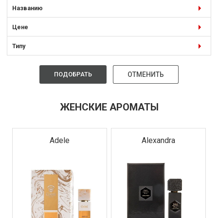
работы талантливых парфюмеров, которые мастерски
Названию
сочетают редкие и драгоценные ингредиенты. Мы
используем только высококачественные натуральные
эссенции, чтобы создать композиции, которые
Цене
раскрываются на коже постепенно, оставляя за собой
шлейф неповторимого очарования. Наша женская
Типу
парфюмерия – это симфония нот, которая
преображается в течение дня, раскрывая новые грани
и подчеркивая вашу уникальность.
ПОДОБРАТЬ
ОТМЕНИТЬ
В нашем каталоге вы найдете широкий выбор женских
духов, от свежих и игристых цветочных букетов до
глубоких и таинственных восточных композиций.
Ищете ли вы легкий аромат для повседневной жизни
ЖЕНСКИЕ АРОМАТЫ
или чувственный парфюм для особого случая,
парфюмерия для девушек Gritti предложит идеальное
решение.
Adele
Alexandra
Независимо от вашего стиля и предпочтений, в
линейке Gritti вы обязательно найдете аромат, который
станет вашим незаменимым спутником, выразит вашу
индивидуальность и подчеркнет вашу естественную
красоту. Это парфюмерия для тех, кто ценит качество,
изысканность и непревзойденный стиль. Позвольте
ароматам Gritti рассказать вашу историю, окутав вас
нежным облаком утонченного соблазна.
Gritti – это более чем просто женская парфюмерия; это