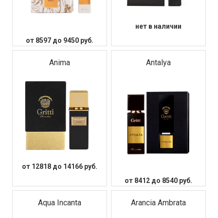
инвестиция в вашу неотразимость. Это выражение
вашей внутренней силы и неповторимой
женственности. Откройте для себя мир уникальных
ароматов и найдите свой идеальный аромат Gritti.
нет в наличии
Погрузитесь в волшебство наших композиций и
позвольте себе почувствовать себя истинно
от 8597 до 9450 руб.
незабываемой.
Anima
Antalya
от 12818 до 14166 руб.
от 8412 до 8540 руб.
Aqua Incanta
Arancia Ambrata