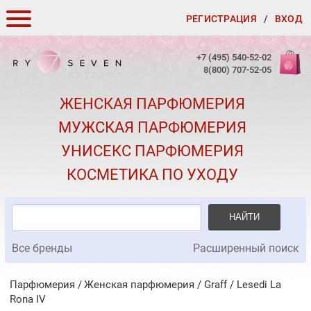
РЕГИСТРАЦИЯ
/
ВХОД
КАК ЗАКАЗАТЬ
+7 (495) 540-52-02
8(800) 707-52-05
ДОСТАВКА И ОПЛАТА
ЖЕНСКАЯ ПАРФЮМЕРИЯ
СКИДКИ
МУЖСКАЯ ПАРФЮМЕРИЯ
КОНТАКТЫ
УНИСЕКС ПАРФЮМЕРИЯ
О КАЧЕСТВЕ
КОСМЕТИКА ПО УХОДУ
ПОДАРКИ К ЗАКАЗАМ
НАЙТИ
Все бренды
Расширенный поиск
Парфюмерия
Женская парфюмерия
/
Graff
/
Lesedi La
Rona IV