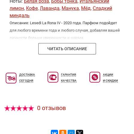
Ноты:
Белая роза
,
Бобы тонка
,
Итальянский
лимон
,
Кофе
,
Лаванда
,
Манука
,
Мёд
,
Сладкий
миндаль
Описание: Lesedi La Rona IV - 2020 года. Парфюм подойдет
для любого времени года и любого случая, добавляя вашей
личности больше уверенности и шарма.
ЧИТАТЬ ОПИСАНИЕ
ДОСТАВКА
ГАРАНТИЯ
АКЦИИ
СЕГОДНЯ
КАЧЕСТВА
И СКИДКИ
0 отзывов