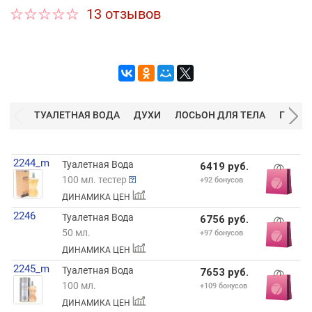
13 отзывов
ТУАЛЕТНАЯ ВОДА
ДУХИ
ЛОСЬОН ДЛЯ ТЕЛА
ГЕЛЬ 
2244_m
Туалетная Вода
6419 руб.
100 мл. тестер
+92 бонусов
ДИНАМИКА ЦЕН
2246
Туалетная Вода
6756 руб.
50 мл.
+97 бонусов
ДИНАМИКА ЦЕН
2245_m
Туалетная Вода
7653 руб.
100 мл.
+109 бонусов
ДИНАМИКА ЦЕН