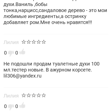
духи.Ваниль ,бобы
тонка,нарцисс,сандаловое дерево - это мои
любимые ингредиенты,а остринку
добавляет ром.Мне очень нравятся!!!
Лилия
0
0
Не подошли продам туалетные духи 100
мл.тестер новые. В ажурном корсете.
lil306@yandex.ru
Лилия
0
0