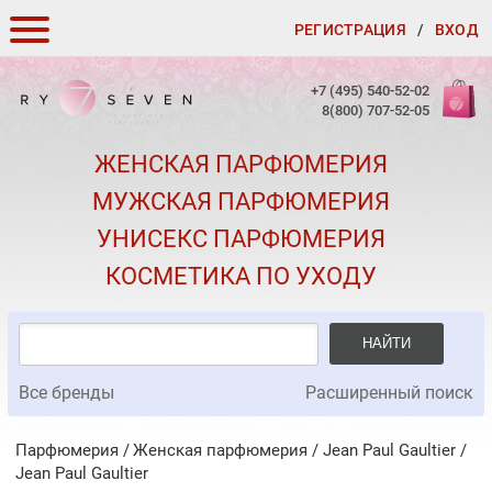
РЕГИСТРАЦИЯ
/
ВХОД
КАК ЗАКАЗАТЬ
+7 (495) 540-52-02
8(800) 707-52-05
ДОСТАВКА И ОПЛАТА
ЖЕНСКАЯ ПАРФЮМЕРИЯ
СКИДКИ
МУЖСКАЯ ПАРФЮМЕРИЯ
КОНТАКТЫ
УНИСЕКС ПАРФЮМЕРИЯ
О КАЧЕСТВЕ
КОСМЕТИКА ПО УХОДУ
ПОДАРКИ К ЗАКАЗАМ
НАЙТИ
Все бренды
Расширенный поиск
Парфюмерия
Женская парфюмерия
/
Jean Paul Gaultier
/
Jean Paul Gaultier