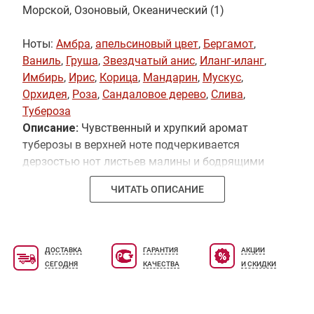
Морской, Озоновый, Океанический (1)
Ноты:
Амбра
,
апельсиновый цвет
,
Бергамот
,
Ваниль
,
Груша
,
Звездчатый анис
,
Иланг-иланг
,
Имбирь
,
Ирис
,
Корица
,
Мандарин
,
Мускус
,
Орхидея
,
Роза
,
Сандаловое дерево
,
Слива
,
Тубероза
Описание:
Чувственный и хрупкий аромат
туберозы в верхней ноте подчеркивается
дерзостью нот листьев малины и бодрящими
аккордами сладкого апельсина. Стручковый и
ЧИТАТЬ ОПИСАНИЕ
розовый перец - в ноте "сердца".Кедр,
амарантное дерево и легкий мускусный оттенок
фигурируют в необычном цветочно-пряно-
древесном букете.
ДОСТАВКА
ГАРАНТИЯ
АКЦИИ
СЕГОДНЯ
КАЧЕСТВА
И СКИДКИ