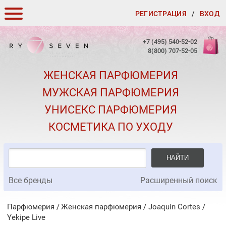
РЕГИСТРАЦИЯ
/
ВХОД
КАК ЗАКАЗАТЬ
+7 (495) 540-52-02
8(800) 707-52-05
ДОСТАВКА И ОПЛАТА
ЖЕНСКАЯ ПАРФЮМЕРИЯ
СКИДКИ
МУЖСКАЯ ПАРФЮМЕРИЯ
КОНТАКТЫ
УНИСЕКС ПАРФЮМЕРИЯ
О КАЧЕСТВЕ
КОСМЕТИКА ПО УХОДУ
ПОДАРКИ К ЗАКАЗАМ
НАЙТИ
Все бренды
Расширенный поиск
Парфюмерия
Женская парфюмерия
/
Joaquin Cortes
/
Yekipe Live