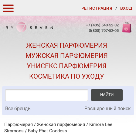
РЕГИСТРАЦИЯ
/
ВХОД
КАК ЗАКАЗАТЬ
+7 (495) 540-52-02
8(800) 707-52-05
ДОСТАВКА И ОПЛАТА
ЖЕНСКАЯ ПАРФЮМЕРИЯ
СКИДКИ
МУЖСКАЯ ПАРФЮМЕРИЯ
КОНТАКТЫ
УНИСЕКС ПАРФЮМЕРИЯ
О КАЧЕСТВЕ
КОСМЕТИКА ПО УХОДУ
ПОДАРКИ К ЗАКАЗАМ
НАЙТИ
Все бренды
Расширенный поиск
Парфюмерия
Женская парфюмерия
/
Kimora Lee
Simmons
/
Baby Phat Goddess