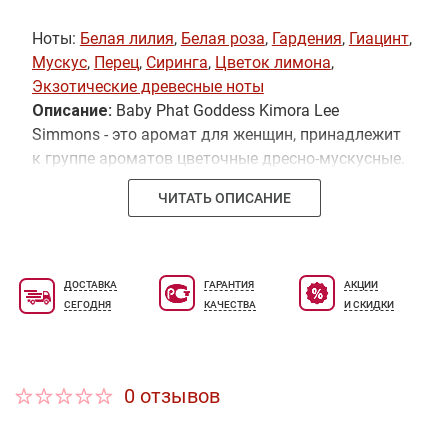
Ноты:
Белая лилия
,
Белая роза
,
Гардения
,
Гиацинт
,
Мускус
,
Перец
,
Сиринга
,
Цветок лимона
,
Экзотические древесные ноты
Описание:
Baby Phat Goddess Kimora Lee
Simmons - это аромат для женщин, принадлежит
к группе ароматов цветочные дресно-мускусные.
Страстный цветочный букет, напоминающий о
ЧИТАТЬ ОПИСАНИЕ
силе и грации богини. Экстравагантные свежие
цветочные ноты приглашают к флирту, восходя к
теплым экзотическим древесным и мускусным
нотам. Верхние ноты: гардения и белая роза;
ДОСТАВКА
ГАРАНТИЯ
АКЦИИ
ноты сердца: голубая сирень, гиацинт и перец;
СЕГОДНЯ
КАЧЕСТВА
И СКИДКИ
ноты базы: экзотические древесные ноты,
сиринга и мускус.
0 отзывов