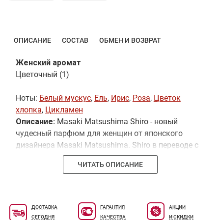
ОПИСАНИЕ
СОСТАВ
ОБМЕН И ВОЗВРАТ
Женский аромат
Цветочный (1)
Ноты:
Белый мускус
,
Ель
,
Ирис
,
Роза
,
Цветок
хлопка
,
Цикламен
Описание:
Masaki Matsushima Shiro - новый
чудесный парфюм для женщин от японского
дизайнера Masaki Matsushima. Shiro в переводе с
японского означает свежесть и чистоту белого
ЧИТАТЬ ОПИСАНИЕ
цвета. Shiro напоминает прикосновение
хрустящих накрахмаленных воротничков,
прохладную шелковую гладь льняных
простыней, нежность рубашек из тонкого хлопка
ДОСТАВКА
ГАРАНТИЯ
АКЦИИ
и искусные кружева тонких батистовых платков.
СЕГОДНЯ
КАЧЕСТВА
И СКИДКИ