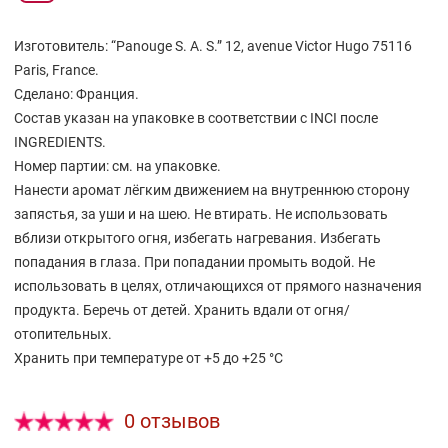
Композиция: цветы хлопка, роза, цикламен, лен,
мускус. Аромат подарит неповторимое
Изготовитель: “Panouge S. A. S.” 12, avenue Victor Hugo 75116
цветочное звучание Вашей коже.
Paris, France.
Сделано: Франция.
Состав указан на упаковке в соответствии с INCI после
INGREDIENTS.
Hомер партии: см. на упаковке.
Нанести аромат лёгким движением на внутреннюю сторону
запястья, за уши и на шею. Не втирать. Не использовать
вблизи открытого огня, избегать нагревания. Избегать
попадания в глаза. При попадании промыть водой. Не
использовать в целях, отличающихся от прямого назначения
продукта. Беречь от детей. Хранить вдали от огня/
отопительных.
Хранить при температуре от +5 до +25 °С
0 отзывов