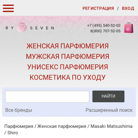
РЕГИСТРАЦИЯ
/
ВХОД
КАК ЗАКАЗАТЬ
+7 (495) 540-52-02
8(800) 707-52-05
ДОСТАВКА И ОПЛАТА
ЖЕНСКАЯ ПАРФЮМЕРИЯ
СКИДКИ
МУЖСКАЯ ПАРФЮМЕРИЯ
КОНТАКТЫ
УНИСЕКС ПАРФЮМЕРИЯ
О КАЧЕСТВЕ
КОСМЕТИКА ПО УХОДУ
ПОДАРКИ К ЗАКАЗАМ
НАЙТИ
Все бренды
Расширенный поиск
Парфюмерия
Женская парфюмерия
/
Masaki Matsushima
/
Shiro