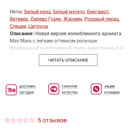
Ноты:
Белый кедр
,
Белый мускус
,
Бергамот
,
Ветивер
,
Дерево Гуаяк
,
Жасмин
,
Розовый перец
,
Специи
,
Цитрусы
Описание:
Новая версия излюбленного аромата
Max Mara с легким оттенком роскоши.
Изысканный и утонченный, очень женственный и
сияющий, новый Max Mara Gold Touch – мягкое
ЧИТАТЬ ОПИСАНИЕ
прикосновение золота. Гармония драгоценных
компонентов и совершенство линий отражает
характер настоящей женщины, какой видит ее
Max Mara: элегантной и непосредственной,
ДОСТАВКА
ГАРАНТИЯ
АКЦИИ
кроткой и, в то же время, очень сильной.
СЕГОДНЯ
КАЧЕСТВА
И СКИДКИ
Лимитированное издание.
5 отзывов