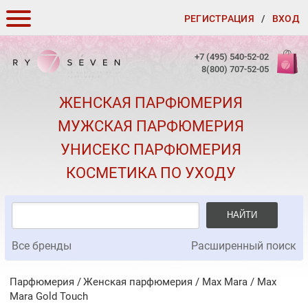
РЕГИСТРАЦИЯ
/
ВХОД
КАК ЗАКАЗАТЬ
+7 (495) 540-52-02
8(800) 707-52-05
ДОСТАВКА И ОПЛАТА
ЖЕНСКАЯ ПАРФЮМЕРИЯ
СКИДКИ
МУЖСКАЯ ПАРФЮМЕРИЯ
КОНТАКТЫ
УНИСЕКС ПАРФЮМЕРИЯ
О КАЧЕСТВЕ
КОСМЕТИКА ПО УХОДУ
ПОДАРКИ К ЗАКАЗАМ
НАЙТИ
Все бренды
Расширенный поиск
Парфюмерия
Женская парфюмерия
/
Max Mara
/
Max
Mara Gold Touch