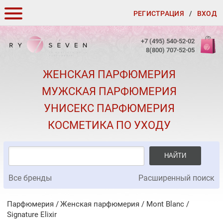
РЕГИСТРАЦИЯ
/
ВХОД
КАК ЗАКАЗАТЬ
+7 (495) 540-52-02
8(800) 707-52-05
ДОСТАВКА И ОПЛАТА
ЖЕНСКАЯ ПАРФЮМЕРИЯ
СКИДКИ
МУЖСКАЯ ПАРФЮМЕРИЯ
КОНТАКТЫ
УНИСЕКС ПАРФЮМЕРИЯ
О КАЧЕСТВЕ
КОСМЕТИКА ПО УХОДУ
ПОДАРКИ К ЗАКАЗАМ
НАЙТИ
Все бренды
Расширенный поиск
Парфюмерия
Женская парфюмерия
/
Mont Blanc
/
Signature Elixir