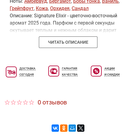
Ноты:
Амбервуд
,
Бергамот
,
Бобы тонка
,
Ваниль
,
Грейпфрут
,
Кожа
,
Орхидея
,
Сандал
Описание: Signature Elixir - цветочно-восточный
аромат 2025 года. Парфюм с первой секунды
окутывает теплым и нежным облаком и дарит
ощущение внутренней гармонии и тихого
ЧИТАТЬ ОПИСАНИЕ
счастья. Он идеален для создания особого
настроения на свидании или для того, чтобы
сделать любой будний день чуть более
волшебным и личным.
ДОСТАВКА
ГАРАНТИЯ
АКЦИИ
СЕГОДНЯ
КАЧЕСТВА
И СКИДКИ
0 отзывов