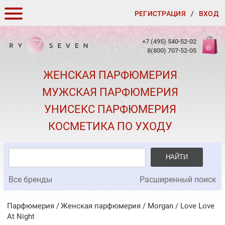
РЕГИСТРАЦИЯ
/
ВХОД
КАК ЗАКАЗАТЬ
+7 (495) 540-52-02
8(800) 707-52-05
ДОСТАВКА И ОПЛАТА
ЖЕНСКАЯ ПАРФЮМЕРИЯ
СКИДКИ
МУЖСКАЯ ПАРФЮМЕРИЯ
КОНТАКТЫ
УНИСЕКС ПАРФЮМЕРИЯ
О КАЧЕСТВЕ
КОСМЕТИКА ПО УХОДУ
ПОДАРКИ К ЗАКАЗАМ
НАЙТИ
Все бренды
Расширенный поиск
Парфюмерия
Женская парфюмерия
/
Morgan
/
Love Love
At Night