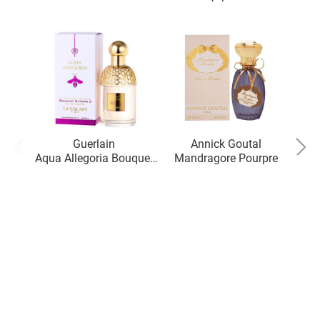
Guerlain
Annick Goutal
Aqua Allegoria Bouquet
Mandragore Pourpre
Ma
Numero 2