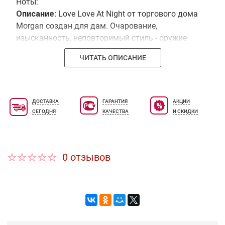
Ноты:
Описание:
Love Love At Night от торгового дома
Morgan создан для дам. Очарование,
изысканность, неповторимый стиль - оружие
настоящей леди. Эта ночь принадлежит только
ЧИТАТЬ ОПИСАНИЕ
ей! Яркий и блистательный аромат Love Love At
Night сделает каждый вечерний выход
незабывемым и для вас, и для окружающих.
ДОСТАВКА
ГАРАНТИЯ
АКЦИИ
СЕГОДНЯ
КАЧЕСТВА
И СКИДКИ
0 отзывов