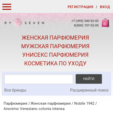
РЕГИСТРАЦИЯ
/
ВХОД
КАК ЗАКАЗАТЬ
+7 (495) 540-52-02
8(800) 707-52-05
ДОСТАВКА И ОПЛАТА
ЖЕНСКАЯ ПАРФЮМЕРИЯ
СКИДКИ
МУЖСКАЯ ПАРФЮМЕРИЯ
КОНТАКТЫ
УНИСЕКС ПАРФЮМЕРИЯ
О КАЧЕСТВЕ
КОСМЕТИКА ПО УХОДУ
ПОДАРКИ К ЗАКАЗАМ
НАЙТИ
Все бренды
Расширенный поиск
Парфюмерия
Женская парфюмерия
/
Nobile 1942
/
Anonimo Veneziano colonia intensa