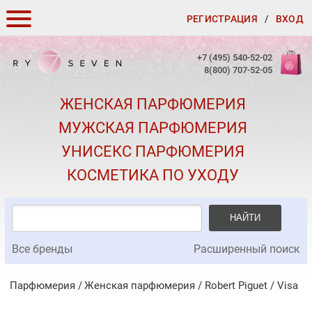
РЕГИСТРАЦИЯ
/
ВХОД
КАК ЗАКАЗАТЬ
+7 (495) 540-52-02
8(800) 707-52-05
ДОСТАВКА И ОПЛАТА
ЖЕНСКАЯ ПАРФЮМЕРИЯ
СКИДКИ
МУЖСКАЯ ПАРФЮМЕРИЯ
КОНТАКТЫ
УНИСЕКС ПАРФЮМЕРИЯ
О КАЧЕСТВЕ
КОСМЕТИКА ПО УХОДУ
ПОДАРКИ К ЗАКАЗАМ
НАЙТИ
Все бренды
Расширенный поиск
Парфюмерия
Женская парфюмерия
/
Robert Piguet
/
Visa