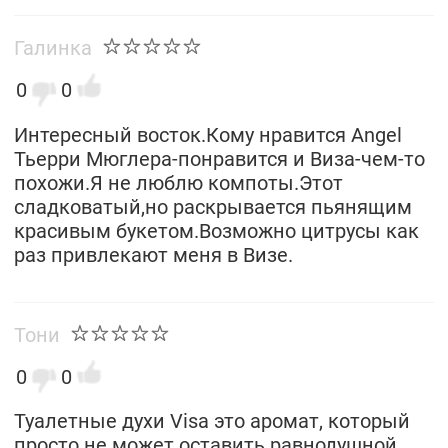
Галинка
0
0
Интересный восток.Кому нравится Angel
Тьерри Мюглера-понравится и Виза-чем-то
похожи.Я не люблю компоты.Этот
сладковатый,но раскрывается пьянящим
красивым букетом.Возможно цитрусы как
раз привлекают меня в Визе.
Тони
0
0
Туалетные духи Visa это аромат, который
просто не может оставить равнодушной.