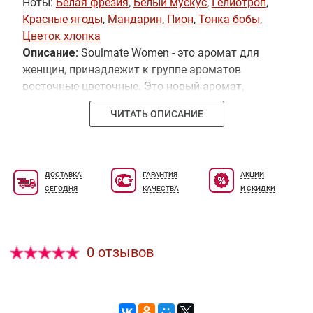
Ноты:
Белая фрезия
,
Белый мускус
,
Гелиотроп
,
Красные ягоды
,
Мандарин
,
Пион
,
Тонка бобы
,
Цветок хлопка
Описание:
Soulmate Women - это аромат для
женщин, принадлежит к группе ароматов
восточные цветочные. Это новый аромат,
Soulmate Women выпущен в 2013 году. Верхние
ЧИТАТЬ ОПИСАНИЕ
ноты: мандарин и Красные ягоды; ноты сердца:
Гелиотроп, Белая фрезия и Пион; ноты базы:
Белый мускус, Тонка бобы и Цветок хлопка.
ДОСТАВКА
ГАРАНТИЯ
АКЦИИ
СЕГОДНЯ
КАЧЕСТВА
И СКИДКИ
0 отзывов