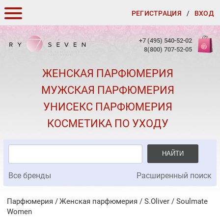
РЕГИСТРАЦИЯ
/
ВХОД
КАК ЗАКАЗАТЬ
+7 (495) 540-52-02
8(800) 707-52-05
ДОСТАВКА И ОПЛАТА
ЖЕНСКАЯ ПАРФЮМЕРИЯ
СКИДКИ
МУЖСКАЯ ПАРФЮМЕРИЯ
КОНТАКТЫ
УНИСЕКС ПАРФЮМЕРИЯ
О КАЧЕСТВЕ
КОСМЕТИКА ПО УХОДУ
ПОДАРКИ К ЗАКАЗАМ
НАЙТИ
Все бренды
Расширенный поиск
Парфюмерия
Женская парфюмерия
/
S.Oliver
/
Soulmate
Women