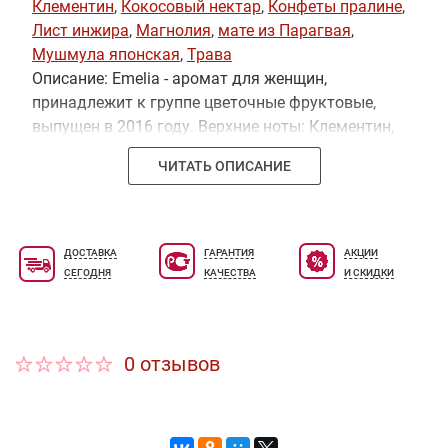
Клементин
,
Кокосовый нектар
,
Конфеты пралине
,
Лист инжира
,
Магнолия
,
мате из Парагвая
,
Мушмула японская
,
Трава
Описание: Emelia - аромат для женщин,
принадлежит к группе цветочные фруктовые,
выпущен в 2016 году. Верхние ноты: Клементин,
Японская мушмула, Бучу, Лист инжира и
ЧИТАТЬ ОПИСАНИЕ
Магнолия; средние ноты: Амариллис, Инжир,
Мате, Трава и Цветок ириса; базовые ноты:
Кокосовый нектар, Амбретта и Пралине.
ДОСТАВКА
ГАРАНТИЯ
АКЦИИ
СЕГОДНЯ
КАЧЕСТВА
И СКИДКИ
0 отзывов