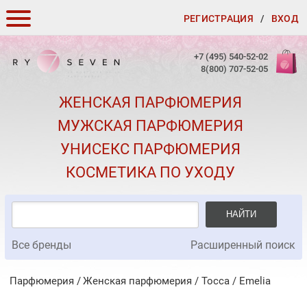
РЕГИСТРАЦИЯ
/
ВХОД
КАК ЗАКАЗАТЬ
+7 (495) 540-52-02
8(800) 707-52-05
ДОСТАВКА И ОПЛАТА
ЖЕНСКАЯ ПАРФЮМЕРИЯ
СКИДКИ
МУЖСКАЯ ПАРФЮМЕРИЯ
КОНТАКТЫ
УНИСЕКС ПАРФЮМЕРИЯ
О КАЧЕСТВЕ
КОСМЕТИКА ПО УХОДУ
ПОДАРКИ К ЗАКАЗАМ
НАЙТИ
Все бренды
Расширенный поиск
Парфюмерия
Женская парфюмерия
/
Tocca
/
Emelia