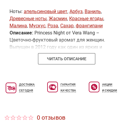
Ноты:
апельсиновый цвет
,
Арбуз
,
Ваниль
,
Древесные ноты
,
Жасмин
,
Красные ягоды
,
Малина
,
Мускус
,
Роза
,
Сахар
,
франгипани
Описание:
Princess Night от Vera Wang –
Цветочно-фруктовый аромат для женщин.
Выпущен в 2012 году как один из ярких и
женственных ароматов коллекции Princess.
ЧИТАТЬ ОПИСАНИЕ
Зажигательный парфюм Princess Night от Vera
Wang подходит как для клубных вечеринок, так
и для романтических свиданий.
Верхние ноты:
арбуз, дикие ягоды, малина.
Ноты сердца:
ДОСТАВКА
ГАРАНТИЯ
АКЦИИ
пряности, роза, флердоранж.
Базовые ноты:
СЕГОДНЯ
КАЧЕСТВА
И СКИДКИ
ваниль, мускус, сахар.
0 отзывов