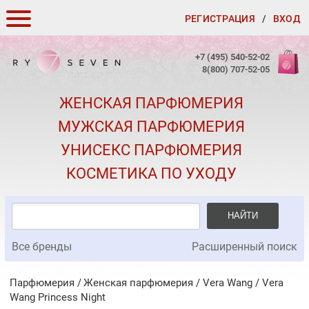
РЕГИСТРАЦИЯ
/
ВХОД
КАК ЗАКАЗАТЬ
+7 (495) 540-52-02
8(800) 707-52-05
ДОСТАВКА И ОПЛАТА
ЖЕНСКАЯ ПАРФЮМЕРИЯ
СКИДКИ
МУЖСКАЯ ПАРФЮМЕРИЯ
КОНТАКТЫ
УНИСЕКС ПАРФЮМЕРИЯ
О КАЧЕСТВЕ
КОСМЕТИКА ПО УХОДУ
ПОДАРКИ К ЗАКАЗАМ
НАЙТИ
Все бренды
Расширенный поиск
Парфюмерия
Женская парфюмерия
/
Vera Wang
/
Vera
Wang Princess Night